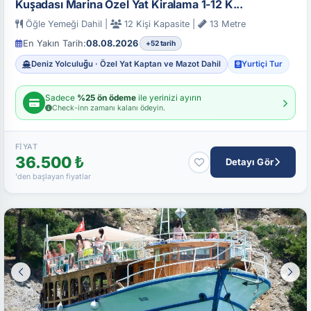
Kuşadası Marina Özel Yat Kiralama 1-12 K...
Öğle Yemeği Dahil |
12 Kişi Kapasite |
13 Metre
En Yakın Tarih:
08.08.2026
+52 tarih
Deniz Yolculuğu · Özel Yat Kaptan ve Mazot Dahil
Yurtiçi Tur
Sadece
%25 ön ödeme
ile yerinizi ayırın
Check-inn zamanı kalanı ödeyin.
FIYAT
36.500 ₺
Detayı Gör
'den başlayan fiyatlar