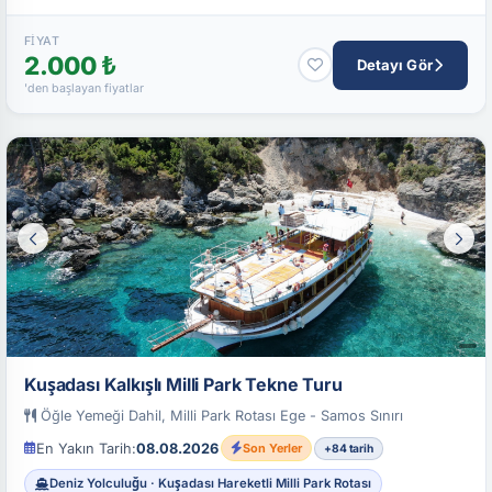
FIYAT
2.000 ₺
Detayı Gör
'den başlayan fiyatlar
Kuşadası Kalkışlı Milli Park Tekne Turu
Öğle Yemeği Dahil, Milli Park Rotası Ege - Samos Sınırı
En Yakın Tarih:
08.08.2026
Son Yerler
+84 tarih
Deniz Yolculuğu · Kuşadası Hareketli Milli Park Rotası