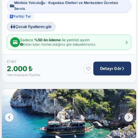
Minibüs Yolculuğu · Kuşadası Otelleri ve Merkezden Ücretsiz
Servis
Yurtiçi Tur
Çocuk fiyatlarını gör
Sadece
%50 ön ödeme
ile yerinizi ayırın
Kalan tutarı hizmet aldığınız gün ödeyebilirsiniz.
FIYAT
2.000 ₺
Detayı Gör
'den başlayan fiyatlar