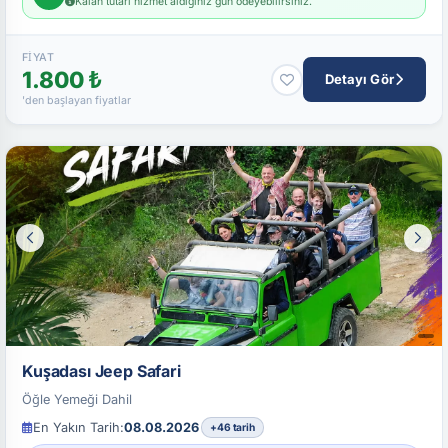
Kalan tutarı hizmet aldığınız gün ödeyebilirsiniz.
FIYAT
1.800 ₺
Detayı Gör
'den başlayan fiyatlar
Kuşadası Jeep Safari
Öğle Yemeği Dahil
En Yakın Tarih:
08.08.2026
+46 tarih