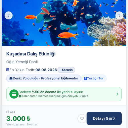
Kuşadası Dalış Etkinliği
Öğle Yemeği Dahil
En Yakın Tarih:
08.08.2026
+54 tarih
Deniz Yolculuğu · Profesyonel Eğitmenler
Yurtiçi Tur
Sadece
%50 ön ödeme
ile yerinizi ayırın
Kalan tutarı hizmet aldığınız gün ödeyebilirsiniz.
FIYAT
3.000 ₺
Detayı Gör
'den başlayan fiyatlar