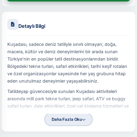
Detaylı Bilgi
Kuşadası, sadece deniz tatiliyle sınırlı olmayan; doğa,
macera, kültür ve deniz deneyimlerini bir arada sunan
Türkiye’nin en popüler tatil destinasyonlarından biridir.
Bölgedeki tekne turları, safari etkinlikleri, tarihi keşif rotaları
ve özel organizasyonlar sayesinde her yaş grubuna hitap
eden unutulmaz deneyimler yaşayabilirsiniz.
Tatildeyap güvencesiyle sunulan Kuşadası aktiviteleri
arasında milli park tekne turları, jeep safari, ATV ve buggy
safari turları, dalış etkinlikleri, özel yat kiralama hizmetleri ve
VIP Efes turları gibi birçok farklı seçenek bulunmaktadır.
Daha Fazla Oku
Kuşadası’nda Yapılabilecek En Popüler Aktiviteler
Kuşadası çevresi; doğal koyları, milli parkları, tarihi bölgeleri