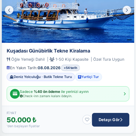
Kuşadası Günübirlik Tekne Kiralama
Öğle Yemeği Dahil |
1-50 Kişi Kapasite | Özel Tura Uygun
En Yakın Tarih:
08.08.2026
+54 tarih
Deniz Yolculuğu · Butik Tekne Turu
Yurtiçi Tur
Sadece
%40 ön ödeme
ile yerinizi ayırın
Check-inn zamanı kalanı ödeyin.
FIYAT
50.000 ₺
Detayı Gör
'den başlayan fiyatlar