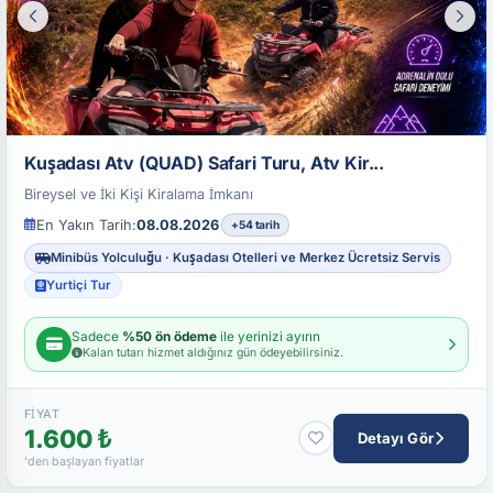
Kuşadası Atv (QUAD) Safari Turu, Atv Kir...
Bireysel ve İki Kişi Kiralama İmkanı
En Yakın Tarih:
08.08.2026
+54 tarih
Minibüs Yolculuğu · Kuşadası Otelleri ve Merkez Ücretsiz Servis
Yurtiçi Tur
Sadece
%50 ön ödeme
ile yerinizi ayırın
Kalan tutarı hizmet aldığınız gün ödeyebilirsiniz.
FIYAT
1.600 ₺
Detayı Gör
'den başlayan fiyatlar