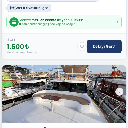
Çocuk fiyatlarını gör
Sadece
%50 ön ödeme
ile yerinizi ayırın
Kalan tutarı tur girişinde kapıda ödeyin.
FIYAT
1.500 ₺
Detayı Gör
'den başlayan fiyatlar