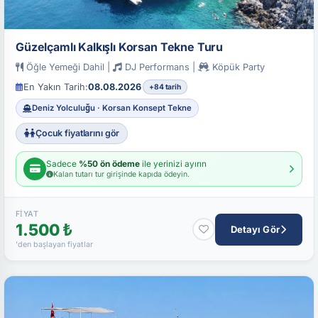
Güzelçamlı Kalkışlı Korsan Tekne Turu
Öğle Yemeği Dahil |
DJ Performans |
Köpük Party
En Yakın Tarih:
08.08.2026
+84 tarih
Deniz Yolculuğu · Korsan Konsept Tekne
Çocuk fiyatlarını gör
Sadece
%50 ön ödeme
ile yerinizi ayırın
Kalan tutarı tur girişinde kapıda ödeyin.
FIYAT
1.500 ₺
Detayı Gör
'den başlayan fiyatlar