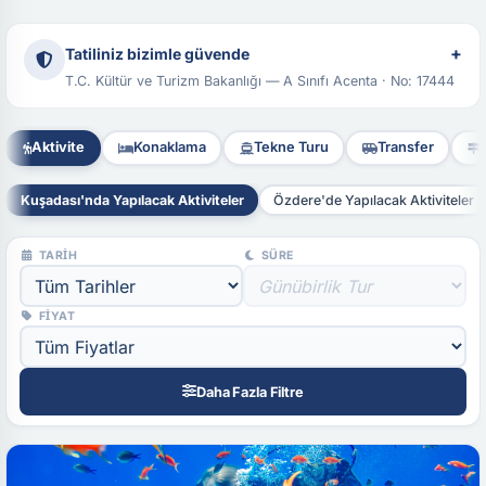
+
Tatiliniz bizimle güvende
T.C. Kültür ve Turizm Bakanlığı — A Sınıfı Acenta · No: 17444
Aktivite
Konaklama
Tekne Turu
Transfer
T
Kuşadası'nda Yapılacak Aktiviteler
Özdere'de Yapılacak Aktiviteler
TARIH
SÜRE
FIYAT
Daha Fazla Filtre