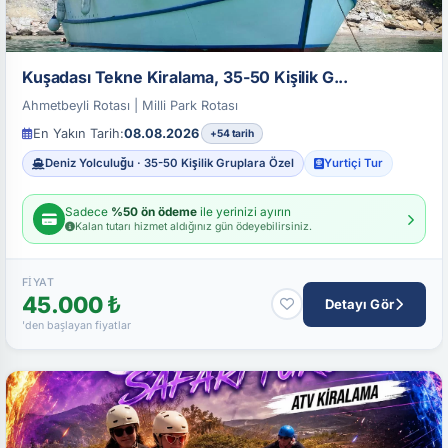
Kuşadası Tekne Kiralama, 35-50 Kişilik G...
Ahmetbeyli Rotası | Milli Park Rotası
En Yakın Tarih:
08.08.2026
+54 tarih
Deniz Yolculuğu · 35-50 Kişilik Gruplara Özel
Yurtiçi Tur
Sadece
%50 ön ödeme
ile yerinizi ayırın
Kalan tutarı hizmet aldığınız gün ödeyebilirsiniz.
FIYAT
45.000 ₺
Detayı Gör
'den başlayan fiyatlar