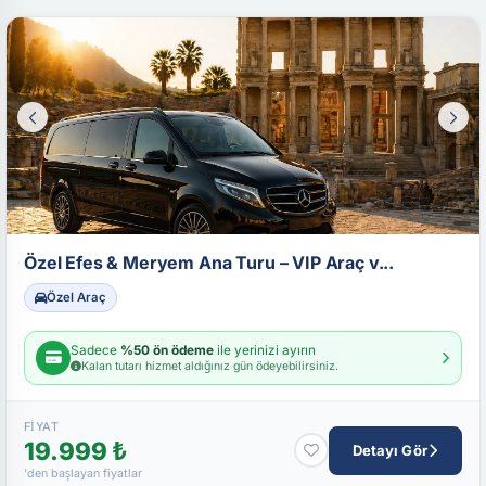
Özel Efes & Meryem Ana Turu – VIP Araç v...
Özel Araç
Sadece
%50 ön ödeme
ile yerinizi ayırın
Kalan tutarı hizmet aldığınız gün ödeyebilirsiniz.
FIYAT
19.999 ₺
Detayı Gör
'den başlayan fiyatlar