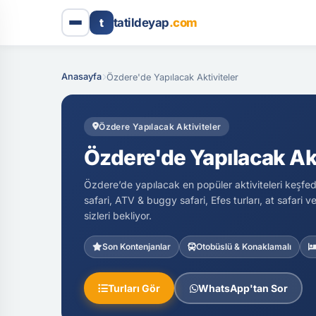
t
tatildeyap
.com
Anasayfa
Özdere'de Yapılacak Aktiviteler
Özdere Yapılacak Aktiviteler
Özdere'de Yapılacak Akt
Özdere’de yapılacak en popüler aktiviteleri keşfedi
safari, ATV & buggy safari, Efes turları, at safari
sizleri bekliyor.
Son Kontenjanlar
Otobüslü & Konaklamalı
Turları Gör
WhatsApp'tan Sor