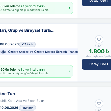
Detayı Gör
50 ön ödeme
ile yerinizi ayırın
rı hizmet aldığınız gün ödeyebilirsiniz.
ari, Grup ve Bireysel Turla...
08.08.2026
+23 tarih
FIYAT
1.800 ₺
luğu · Özdere Otelleri ve Özdere Merkez Ücretsiz Transfer
'den başlayan fiyatl
Detayı Gör
50 ön ödeme
ile yerinizi ayırın
rı hizmet aldığınız gün ödeyebilirsiniz.
kne Turu
hil, Kanlı Ada ve Sıcak Sular
10.08.2026
+112 tarih
FIYAT