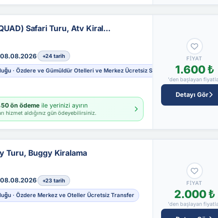
UAD) Safari Turu, Atv Kiral...
08.08.2026
+24 tarih
FIYAT
1.600 ₺
luğu · Özdere ve Gümüldür Otelleri ve Merkez Ücretsiz Servis İmkanı
'den başlayan fiyatl
Detayı Gör
50 ön ödeme
ile yerinizi ayırın
rı hizmet aldığınız gün ödeyebilirsiniz.
y Turu, Buggy Kiralama
08.08.2026
+23 tarih
FIYAT
2.000 ₺
luğu · Özdere Merkez ve Oteller Ücretsiz Transfer
'den başlayan fiyatl