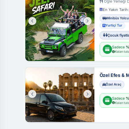
Öğle Yemeği D
En Yakın Tarih:
Minibüs Yolcu
Yurtiçi Tur
Çocuk fiyatla
Sadece
%
Kalan tuta
Özel Efes & 
Özel Araç
Sadece
%
Kalan tuta