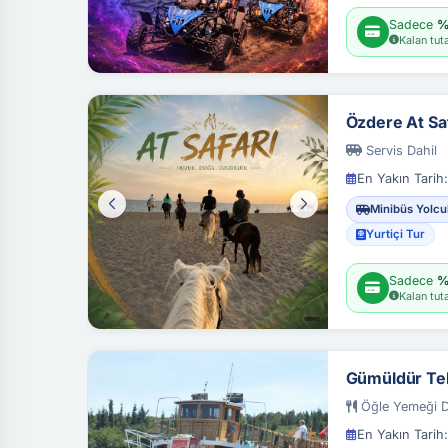
Sadece
%
Kalan tuta
Özdere At Saf
Servis Dahil
En Yakın Tarih:
Minibüs Yolcu
Yurtiçi Tur
Sadece
%
Kalan tuta
Gümüldür Te
Öğle Yemeği Da
En Yakın Tarih: