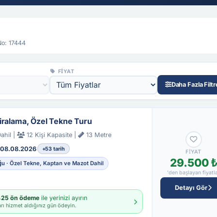
 No: 17444
FIYAT
Daha Fazla Filtr
iralama, Özel Tekne Turu
ahil |
12 Kişi Kapasite |
13 Metre
08.08.2026
+53 tarih
FIYAT
29.500 
ğu · Özel Tekne, Kaptan ve Mazot Dahil
'den başlayan fiyatl
Detayı Gör
25 ön ödeme
ile yerinizi ayırın
arı hizmet aldığınız gün ödeyin.