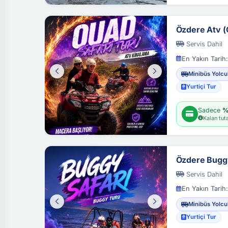
Özdere Atv (Q
Servis Dahil
En Yakın Tarih:
Minibüs Yolcu
Yurtiçi Tur
Sadece
%
Kalan tuta
Özdere Bugg
Servis Dahil
En Yakın Tarih:
Minibüs Yolcu
Yurtiçi Tur