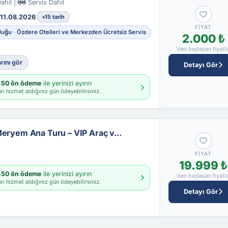
ahil |
Servis Dahil
11.08.2026
+15 tarih
FIYAT
luğu · Özdere Otelleri ve Merkezden Ücretsiz Servis
2.000 ₺
'den başlayan fiyatl
rını gör
Detayı Gör
50 ön ödeme
ile yerinizi ayırın
rı hizmet aldığınız gün ödeyebilirsiniz.
Meryem Ana Turu – VIP Araç v...
FIYAT
19.999 ₺
50 ön ödeme
ile yerinizi ayırın
'den başlayan fiyatl
rı hizmet aldığınız gün ödeyebilirsiniz.
Detayı Gör