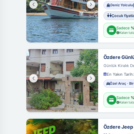
Deniz Yolculuğ
Çocuk fiyatla
Sadece
%
Kalan tuta
Özdere Günlük 
Günlük Kiralık 
En Yakın Tarih:
Özel Araç · Bi
Sadece
%
Kalan tuta
Özdere Jeep 