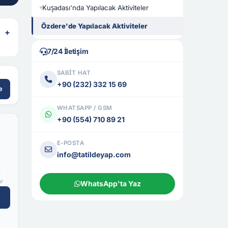
Kuşadası'nda Yapılacak Aktiviteler
Özdere'de Yapılacak Aktiviteler
+
7/24 İletişim
SABIT HAT
+90 (232) 332 15 69
e
WHATSAPP / GSM
+90 (554) 710 89 21
E-POSTA
info@tatildeyap.com
₺
ar
WhatsApp'ta Yaz