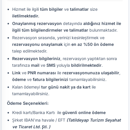
Hizmet ile ilgili
tüm bilgiler
ve
talimatlar
size
iletilmektedir.
Onaylanmış rezervasyon
detayında
aldığınız hizmet ile
ilgili tüm bilgilendirmeler ve talimatlar
bulunmaktadır.
Rezervasyon sırasında, yerinizi kesinleştirmek ve
rezervasyonu onaylamak
için
en az %50 ön ödeme
talep edilmektedir.
Rezervasyon bilgileriniz
, rezervasyon yaptıktan sonra
tarafınıza
mail
ve
SMS
yoluyla
bildirilmektedir
.
Link
ve
PNR numarası
ile
rezervasyonunuza ulaşabilir
,
ödeme
ve
fatura bilgilerinizi
tamamlayabilirsiniz.
Kalan ödemeyi
tur günü nakit ya da kart
ile
tamamlayabilirsiniz.
Ödeme Seçenekleri:
Kredi kartı/Banka Kartı ile
güvenli online ödeme
Şirket IBAN’ına havale / EFT
(Tatildeyap Turizm Seyahat
ve Ticaret Ltd. Şti. )