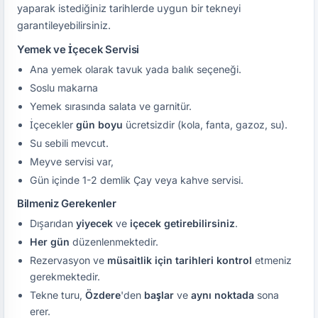
yaparak istediğiniz tarihlerde uygun bir tekneyi
garantileyebilirsiniz.
Yemek ve İçecek Servisi
Ana yemek olarak tavuk yada balık seçeneği.
Soslu makarna
Yemek sırasında salata ve garnitür.
İçecekler
gün boyu
ücretsizdir (kola, fanta, gazoz, su).
Su sebili mevcut.
Meyve servisi var,
Gün içinde 1-2 demlik Çay veya kahve servisi.
Bilmeniz Gerekenler
Dışarıdan
yiyecek
ve
içecek
getirebilirsiniz
.
Her gün
düzenlenmektedir.
Rezervasyon ve
müsaitlik için tarihleri kontrol
etmeniz
gerekmektedir.
Tekne turu,
Özdere
'den
başlar
ve
aynı noktada
sona
erer.