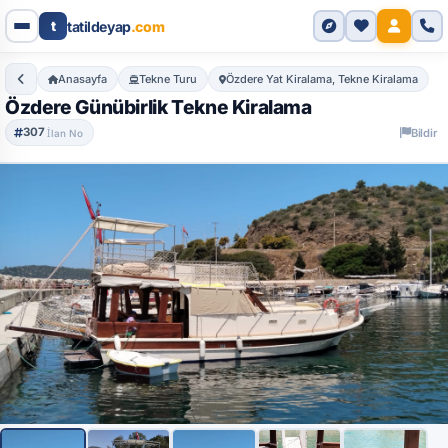
Genel Bakış
Özellikler
Detaylı Bilgi
Dahil Olanlar
Ö
t
tatildeyap
.com
Anasayfa
Tekne Turu
Özdere Yat Kiralama, Tekne Kiralama
Özdere Günübirlik Tekne Kiralama
307
Bildir
İlan No