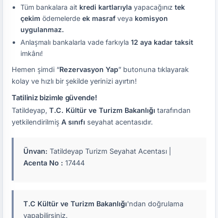
Tüm bankalara ait
kredi kartlarıyla
yapacağınız
tek
çekim
ödemelerde
ek masraf
veya
komisyon
uygulanmaz.
Anlaşmalı bankalarla vade farkıyla
12 aya kadar taksit
imkânı!
Hemen şimdi “
Rezervasyon Yap
” butonuna tıklayarak
kolay ve hızlı bir şekilde yerinizi ayırtın!
Tatiliniz bizimle güvende!
Tatildeyap,
T.C. Kültür ve Turizm Bakanlığı
tarafından
yetkilendirilmiş
A sınıfı
seyahat acentasıdır.
Ünvan:
Tatildeyap Turizm Seyahat Acentası |
Acenta No :
17444
T.C Kültür ve Turizm Bakanlığı
'ndan doğrulama
yapabilirsiniz.