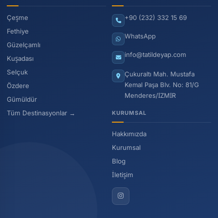
Çeşme
+90 (232) 332 15 69
Fethiye
WhatsApp
Güzelçamlı
info@tatildeyap.com
Kuşadası
Selçuk
Çukuraltı Mah. Mustafa
Kemal Paşa Blv. No: 81/G
Özdere
Menderes/İZMİR
Gümüldür
Tüm Destinasyonlar →
KURUMSAL
Hakkımızda
Kurumsal
Blog
İletişim