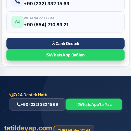
+90 (232) 332 15 69
WHATSAPP / GSM
+90 (554) 710 89 21
Canlı Destek
WhatsApp Bağlan
7/24 Destek Hattı
+90 (232) 332 15 69
WhatsApp'ta Yaz
tatildeyap.com
TÜRSAB No: 17444