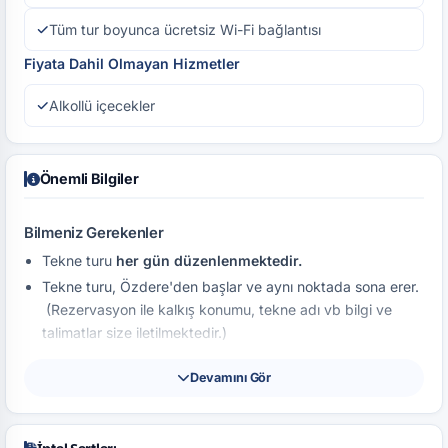
Tüm tur boyunca ücretsiz Wi-Fi bağlantısı
Fiyata Dahil Olmayan Hizmetler
Alkollü içecekler
Önemli Bilgiler
Bilmeniz Gerekenler
Tekne turu
her gün düzenlenmektedir.
Tekne turu, Özdere'den başlar ve aynı noktada sona erer.
(Rezervasyon ile kalkış konumu, tekne adı vb bilgi ve
talimatlar size iletilmektedir.)
Tekne turu yaklaşık
6 saat sürer.
Devamını Gör
Rezervasyon yapmak için önceden aramanız veya online
olarak
rezervasyon yapmanız gerekmektedir.
Tekneye
her yaş
grubundan misafir kabul edilmektedir.