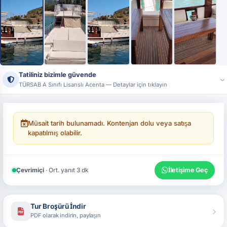
+8
Tatiliniz bizimle güvende
TÜRSAB A Sınıfı Lisanslı Acenta — Detaylar için tıklayın
Ünvan:
Tatildeyap Turizm Seyahat Acentası
Lisans No:
17444 — T.C. Kültür ve Turizm Bakanlığı, A Sınıfı
Resmi sistemler üzerinden acenta bilgilerimizi doğrulayabilirsiniz.
Müsait tarih bulunamadı. Kontenjan dolu veya satışa
kapatılmış olabilir.
Çevrimiçi
· Ort. yanıt 3 dk
İletişime Geç
Tur Broşürü İndir
PDF olarak indirin, paylaşın