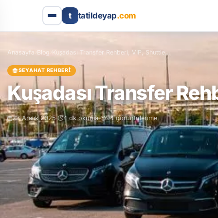
t
tatildeyap
.com
Anasayfa
Blog
Kuşadası Transfer Rehberi, VIP, Shuttle…
SEYAHAT REHBERI
Kuşadası Transfer Rehbe
·
·
23 Aralık 2025
4 dk okuma
94 görüntülenme