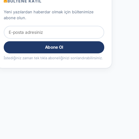
BÜLTENE KATIL
Yeni yazılardan haberdar olmak için bültenimize
abone olun.
Abone Ol
İstediğiniz zaman tek tıkla aboneliğinizi sonlandırabilirsiniz.