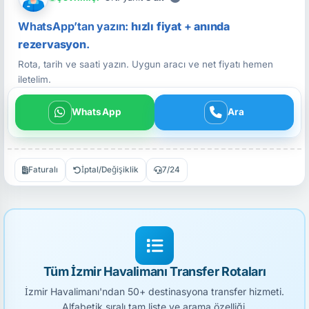
WhatsApp’tan yazın:
hızlı fiyat
+
anında
rezervasyon
.
Rota, tarih ve saati yazın. Uygun aracı ve net fiyatı hemen
iletelim.
WhatsApp
Ara
Faturalı
İptal/Değişiklik
7/24
Tüm İzmir Havalimanı Transfer Rotaları
İzmir Havalimanı'ndan 50+ destinasyona transfer hizmeti.
Alfabetik sıralı tam liste ve arama özelliği.