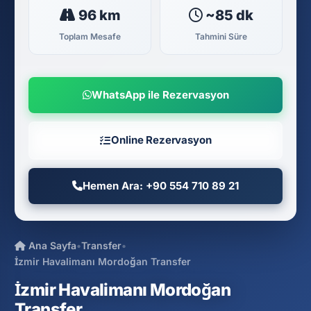
96 km
~85 dk
Toplam Mesafe
Tahmini Süre
WhatsApp ile Rezervasyon
Online Rezervasyon
Hemen Ara: +90 554 710 89 21
Ana Sayfa
•
Transfer
•
İzmir Havalimanı Mordoğan Transfer
İzmir Havalimanı Mordoğan
Transfer