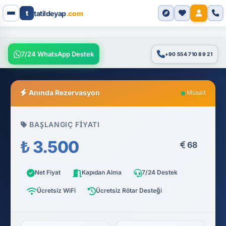
t
tatildeyap
.com
7/24 WhatsApp Destek
+90 554 710 89 21
Anında Rezervasyon
Müsait
BAŞLANGIÇ FIYATI
₺ 3.500
68
Net Fiyat
Kapıdan Alma
7/24 Destek
Ücretsiz WiFi
Ücretsiz Rötar Desteği