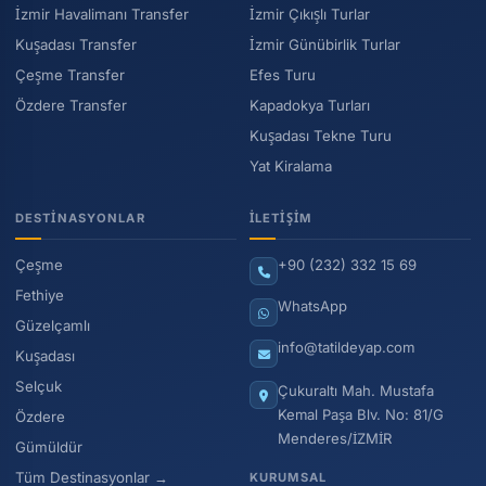
İzmir Havalimanı Transfer
İzmir Çıkışlı Turlar
geçebilir, hızlıca rezervasyon yaptırabilirsiniz.
Kuşadası Transfer
İzmir Günübirlik Turlar
Çeşme Transfer
Efes Turu
Özdere Transfer
Kapadokya Turları
Kuşadası Tekne Turu
Yat Kiralama
DESTINASYONLAR
İLETIŞIM
Çeşme
+90 (232) 332 15 69
Fethiye
WhatsApp
Güzelçamlı
info@tatildeyap.com
Kuşadası
Selçuk
Çukuraltı Mah. Mustafa
Kemal Paşa Blv. No: 81/G
Özdere
Menderes/İZMİR
Gümüldür
Tüm Destinasyonlar →
KURUMSAL