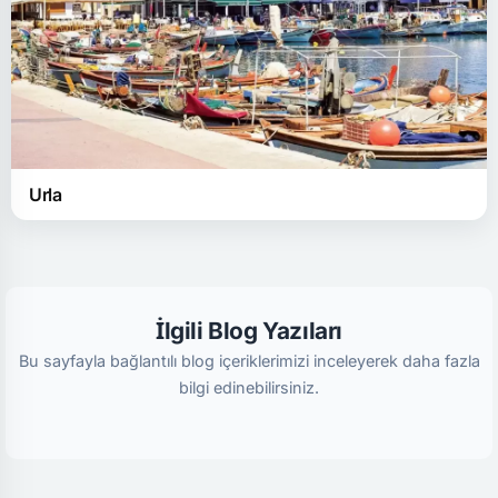
ulaşabileceğiniz transfer hizmeti.
İzmir ADB Havalimanı Mordoğan Karşılama Hizmeti
İzmir Havalimanı transfer
hizmetimizin yanı sıra,
misafirlerimize sunduğumuz özel karşılama hizmetiyle
seyahatinizin daha da sorunsuz ve rahat geçmesini
sağlıyoruz. Havaalanına indiğiniz andan itibaren,
Urla
profesyonel ekibimiz sizi karşılayarak bagajlarınızla ilgilenir
ve transfer aracınıza kadar eşlik eder. Özel talepleriniz
doğrultusunda, adınızın yazılı olduğu tabela ile karşılanabilir,
hızlı ve sorunsuz bir şekilde yolculuğunuza başlayabilirsiniz.
İlgili Blog Yazıları
Bu sayfayla bağlantılı blog içeriklerimizi inceleyerek daha fazla
bilgi edinebilirsiniz.