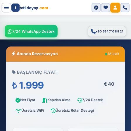
t
tatildeyap
.com
7/24 WhatsApp Destek
+90 554 710 89 21
Anında Rezervasyon
Müsait
BAŞLANGIÇ FIYATI
₺ 1.999
40
Net Fiyat
Kapıdan Alma
7/24 Destek
Ücretsiz WiFi
Ücretsiz Rötar Desteği