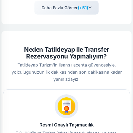
Daha Fazla Göster
(+51)
Neden Tatildeyap ile Transfer
Rezervasyonu Yapmalıyım?
Tatildeyap Turizm’in lisanslı acenta güvencesiyle,
yolculuğunuzun ilk dakikasından son dakikasına kadar
yanınızdayız.
Resmi Onaylı Taşımacılık
T.C. Kültür ve Turizm Bakanlığı onaylı, sigortalı ve yasal