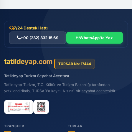
7/24 Destek Hattı
+90 (232) 332 15 69
WhatsApp'ta Yaz
tatildeyap.com
TÜRSAB No: 17444
Tatildeyap Turizm Seyahat Acentası
Tatildeyap Turizm, T.C. Kültür ve Turizm Bakanlığı tarafından
Karşılama hizmetimiz, özellikle ilk kez İzmir'e gelen
yetkilendirilmiş, TÜRSAB'a kayıtlı A sınıfı bir seyahat acentesidir.
misafirlerimiz için büyük bir kolaylık sağlıyor. Yabancısı
olduğunuz bir şehirde navigasyon ve ulaşım stresi
yaşamadan, doğrudan transfer aracınıza geçerek rahat bir
yolculuk yapabilirsiniz. Havalimanından otelinize, evinize
veya belirttiğiniz diğer noktalara kadar olan bu süreçte, her
TRANSFER
TURLAR
ayrıntı sizin konforunuz için düşünülmüştür.