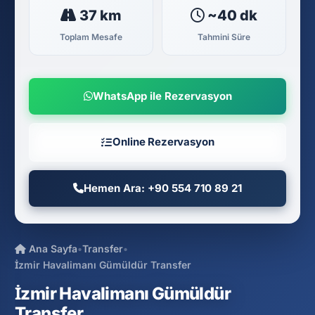
37 km
~40 dk
Toplam Mesafe
Tahmini Süre
WhatsApp ile Rezervasyon
Online Rezervasyon
Hemen Ara: +90 554 710 89 21
Ana Sayfa
•
Transfer
•
İzmir Havalimanı Gümüldür Transfer
İzmir Havalimanı Gümüldür
Transfer