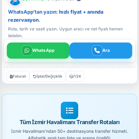
WhatsApp’tan yazın:
hızlı fiyat
+
anında
rezervasyon
.
Rota, tarih ve saati yazın. Uygun aracı ve net fiyatı hemen
iletelim.
WhatsApp
Ara
Faturalı
İptal/Değişiklik
7/24
Tüm İzmir Havalimanı Transfer Rotaları
İzmir Havalimanı'ndan 50+ destinasyona transfer hizmeti.
Alfabetik sıralı tam liste ve arama özelliği.