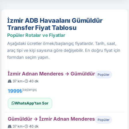
İzmir ADB Havaalanı Gümüldür
Transfer Fiyat Tablosu
Popüler Rotalar ve Fiyatlar
Aşağıdaki ücretler örnek/başlangıç fiyatlardır. Tarih, saat,
araç tipi ve kişi sayısına göre değişebilir. En doğru fiyat için
formdan seçim yapın.
İzmir Adnan Menderes → Gümüldür
Popüler
37 km
•
40 dk
başlangıç
1999₺
WhatsApp'tan Sor
Gümüldür → İzmir Adnan Menderes
Popüler
37 km
•
40 dk