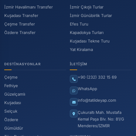
İzmir Havalimanı Transfer
İzmir Çıkışlı Turlar
Havalimanı transfer hizmetlerimizle, seyahatinizin ilk adımını
rahat ve güvenli bir şekilde atmanızı sağlıyoruz. Size en
Kuşadası Transfer
İzmir Günübirlik Turlar
uygun transfer seçeneğini belirlemek için bizimle iletişime
Çeşme Transfer
Efes Turu
geçebilir, hızlıca rezervasyon yaptırabilirsiniz.
Özdere Transfer
Kapadokya Turları
Kuşadası Tekne Turu
Yat Kiralama
DESTINASYONLAR
İLETIŞIM
Çeşme
+90 (232) 332 15 69
Fethiye
WhatsApp
Güzelçamlı
info@tatildeyap.com
Kuşadası
Selçuk
Çukuraltı Mah. Mustafa
Kemal Paşa Blv. No: 81/G
Özdere
Menderes/İZMİR
Gümüldür