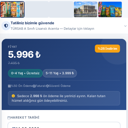
+21
Tatiliniz bizimle güvende
TÜRSAB A Sınıfı Lisanslı Acenta — Detaylar için tıklayın
Ünvan:
Tatildeyap Turizm Seyahat Acentası
Lisans No:
17444 — T.C. Kültür ve Turizm Bakanlığı, A Sınıfı
FIYAT
%25 İndirim
Resmi sistemler üzerinden acenta bilgilerimizi doğrulayabilirsiniz.
5.996 ₺
7.495 ₺
0–4 Yaş • Ücretsiz
5–11 Yaş • 3.999 ₺
%50 Ön Ödeme
Faturalı
Güvenli Ödeme
Sadece
2.998 ₺
ön ödeme ile yerinizi ayırın. Kalan tutarı
hizmet aldığınız gün ödeyebilirsiniz.
HAREKET TARIHI