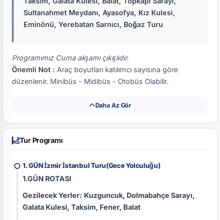
Taksim, Galata Kulesi, Balat, Topkapı Sarayı,
Sultanahmet Meydanı, Ayasofya, Kız Kulesi,
Eminönü, Yerebatan Sarnıcı, Boğaz Turu
Programımız Cuma akşamı çıkışlıdır.
Önemli Not :
Araç boyutları katılımcı sayısına göre
düzenlenir. Minibüs - Midibüs - Otobüs Olabilir.
Daha Az Gör
Tur Programı
1. GÜN İzmir İstanbul Turu(Gece Yolculuğu)
1.GÜN ROTASI
Gezilecek Yerler:
Kuzguncuk, Dolmabahçe Sarayı,
Galata Kulesi, Taksim, Fener, Balat