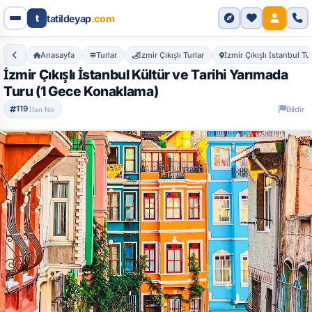
Genel Bakış
Özellikler
Detaylı Bilgi
Dahil Olanlar
S
t
tatildeyap
.com
Anasayfa
Turlar
İzmir Çıkışlı Turlar
İzmir Çıkışlı İstanbul Tur
İzmir Çıkışlı İstanbul Kültür ve Tarihi Yarımada
Turu (1 Gece Konaklama)
119
Bildir
İlan No