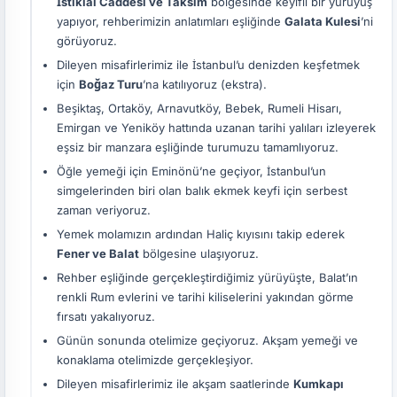
İstiklal Caddesi ve Taksim
bölgesinde keyifli bir yürüyüş
yapıyor, rehberimizin anlatımları eşliğinde
Galata Kulesi
’ni
görüyoruz.
Dileyen misafirlerimiz ile İstanbul’u denizden keşfetmek
için
Boğaz Turu
’na katılıyoruz (ekstra).
Beşiktaş, Ortaköy, Arnavutköy, Bebek, Rumeli Hisarı,
Emirgan ve Yeniköy hattında uzanan tarihi yalıları izleyerek
eşsiz bir manzara eşliğinde turumuzu tamamlıyoruz.
Öğle yemeği için Eminönü’ne geçiyor, İstanbul’un
simgelerinden biri olan balık ekmek keyfi için serbest
zaman veriyoruz.
Yemek molamızın ardından Haliç kıyısını takip ederek
Fener ve Balat
bölgesine ulaşıyoruz.
Rehber eşliğinde gerçekleştirdiğimiz yürüyüşte, Balat’ın
renkli Rum evlerini ve tarihi kiliselerini yakından görme
fırsatı yakalıyoruz.
Günün sonunda otelimize geçiyoruz. Akşam yemeği ve
konaklama otelimizde gerçekleşiyor.
Dileyen misafirlerimiz ile akşam saatlerinde
Kumkapı