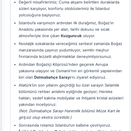
Değerli misafirlerimiz; Cuma akşamı belirtilen duraklarda
sizleri karşılıyor, konforlu otobüslerimiz ile İstanbul
yolculuğuna başlıyoruz.
İstanbul’a varışımızın ardından ilk durağımız, Boğaz’ın
Anadolu yakasında yer alan, tarihi dokusu ve sıcak
atmosferiyle öne çıkan
Kuzguncuk
oluyor.
Nostaljik sokaklarda vereceğimiz serbest zamanda Boğaz
manzarasında çayınızı yudumluyor, semtin meşhur
fırınlarında lezzetli atıştırmalıklar deneyimliyorsunuz.
Ardından Boğaziçi Köprüsü’nden geçerek Avrupa
yakasına ulaşıyor ve Osmanlı’nın en görkemli yapılarından
biri olan
Dolmabahçe Sarayı
’nı ziyaret ediyoruz.
Atatürk’ün son yıllarını geçirdiği bu özel sarayın Selamlık
bölümünü rehber anlatımı eşliğinde geziyor; Hereke
halıları, sedef kakma mobilyalar ve ihtişamlı kristal avizeleri
yakından inceliyoruz.
(Not: Dolmabahçe Sarayı Haremlik bölümü Müze Kart ile
girişsiz olup ekstra ücretlidir.)
Sonrasında rotamızı İstanbul’un kalbine çeviriyoruz.