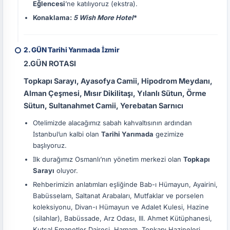
Eğlencesi
’ne katılıyoruz (ekstra).
Konaklama:
5 Wish More Hotel
*
2. GÜN Tarihi Yarımada İzmir
2.GÜN ROTASI
Topkapı Sarayı, Ayasofya Camii, Hipodrom Meydanı,
Alman Çeşmesi, Mısır Dikilitaşı, Yılanlı Sütun, Örme
Sütun, Sultanahmet Camii, Yerebatan Sarnıcı
Otelimizde alacağımız sabah kahvaltısının ardından
İstanbul’un kalbi olan
Tarihi Yarımada
gezimize
başlıyoruz.
İlk durağımız Osmanlı’nın yönetim merkezi olan
Topkapı
Sarayı
oluyor.
Rehberimizin anlatımları eşliğinde Bab-ı Hümayun, Ayairini,
Babüsselam, Saltanat Arabaları, Mutfaklar ve porselen
koleksiyonu, Divan-ı Hümayun ve Adalet Kulesi, Hazine
(silahlar), Babüssade, Arz Odası, III. Ahmet Kütüphanesi,
Kutsal Emanetler Dairesi, Hamam, Topkapı Hazineleri,