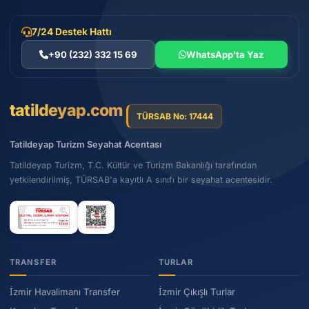
7/24 Destek Hattı
+90 (232) 332 15 69
WhatsApp'ta Yaz
tatildeyap.com
TÜRSAB No: 17444
Tatildeyap Turizm Seyahat Acentası
Tatildeyap Turizm, T.C. Kültür ve Turizm Bakanlığı tarafından
yetkilendirilmiş, TÜRSAB'a kayıtlı A sınıfı bir seyahat acentesidir.
TRANSFER
TURLAR
İzmir Havalimanı Transfer
İzmir Çıkışlı Turlar