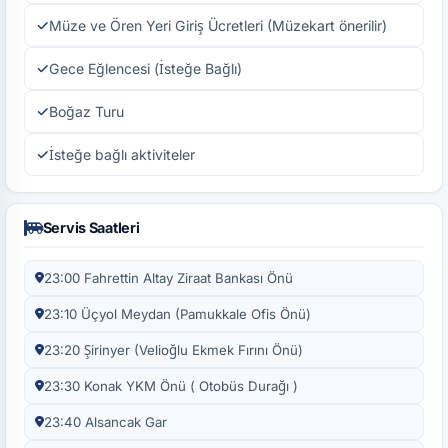
Müze ve Ören Yeri Giriş Ücretleri (Müzekart önerilir)
Gece Eğlencesi (İsteğe Bağlı)
Boğaz Turu
İsteğe bağlı aktiviteler
Servis Saatleri
23:00 Fahrettin Altay Ziraat Bankası Önü
23:10 Üçyol Meydan (Pamukkale Ofis Önü)
23:20 Şirinyer (Velioğlu Ekmek Fırını Önü)
23:30 Konak YKM Önü ( Otobüs Durağı )
23:40 Alsancak Gar