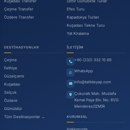
Kuşadası Transfer
İzmir Günübirlik Turlar
Çeşme Transfer
Efes Turu
Özdere Transfer
Kapadokya Turları
Kuşadası Tekne Turu
Yat Kiralama
DESTINASYONLAR
İLETIŞIM
Çeşme
+90 (232) 332 15 69
Fethiye
WhatsApp
Güzelçamlı
info@tatildeyap.com
Kuşadası
Selçuk
Çukuraltı Mah. Mustafa
Kemal Paşa Blv. No: 81/G
Özdere
Menderes/İZMİR
Gümüldür
Tüm Destinasyonlar →
KURUMSAL
Hakkımızda