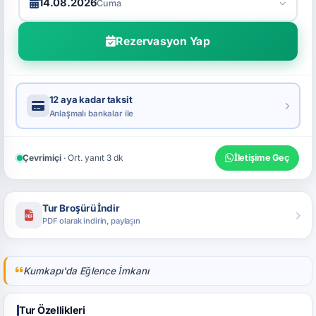
14.08.2026
Cuma
Rezervasyon Yap
12 aya kadar taksit
Anlaşmalı bankalar ile
Çevrimiçi
· Ort. yanıt 3 dk
İletişime Geç
Tur Broşürü İndir
PDF olarak indirin, paylaşın
Kumkapı'da Eğlence İmkanı
Tur Özellikleri