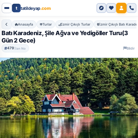
Genel Bakış
Özellikler
Detaylı Bilgi
Dahil Olanlar
S
t
tatildeyap
.com
Anasayfa
Turlar
İzmir Çıkışlı Turlar
İzmir Çıkışlı Batı Karade
Batı Karadeniz, Şile Ağva ve Yedigöller Turu(3
Gün 2 Gece)
479
Bildir
İlan No