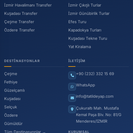
İzmir Havalimanı Transfer
İzmir Çıkışlı Turlar
Kuşadası Transfer
İzmir Günübirlik Turlar
Çeşme Transfer
Efes Turu
Özdere Transfer
Kapadokya Turları
Kuşadası Tekne Turu
Yat Kiralama
DESTINASYONLAR
İLETIŞIM
Çeşme
+90 (232) 332 15 69
Fethiye
WhatsApp
Güzelçamlı
info@tatildeyap.com
Kuşadası
Selçuk
Çukuraltı Mah. Mustafa
Kemal Paşa Blv. No: 81/G
Özdere
Menderes/İZMİR
Gümüldür
Tüm Destinasyonlar →
KURUMSAL