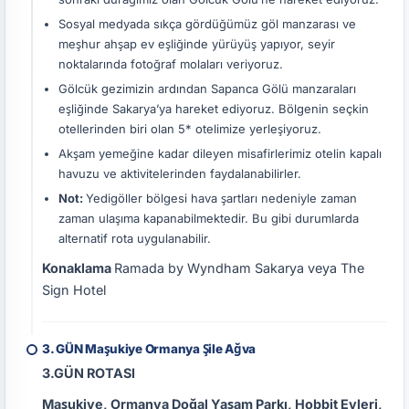
Sosyal medyada sıkça gördüğümüz göl manzarası ve
meşhur ahşap ev eşliğinde yürüyüş yapıyor, seyir
noktalarında fotoğraf molaları veriyoruz.
Gölcük gezimizin ardından Sapanca Gölü manzaraları
eşliğinde Sakarya’ya hareket ediyoruz. Bölgenin seçkin
otellerinden biri olan 5* otelimize yerleşiyoruz.
Akşam yemeğine kadar dileyen misafirlerimiz otelin kapalı
havuzu ve aktivitelerinden faydalanabilirler.
Not:
Yedigöller bölgesi hava şartları nedeniyle zaman
zaman ulaşıma kapanabilmektedir. Bu gibi durumlarda
alternatif rota uygulanabilir.
Konaklama
Ramada by Wyndham Sakarya veya The
Sign Hotel
3. GÜN Maşukiye Ormanya Şile Ağva
3.GÜN ROTASI
Maşukiye, Ormanya Doğal Yaşam Parkı, Hobbit Evleri,