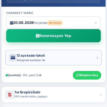
HAREKET TARIHI
20.08.2026
Perşembe
Son Yerler
Rezervasyon Yap
12 aya kadar taksit
Anlaşmalı bankalar ile
Çevrimiçi
· Ort. yanıt 3 dk
İletişime Geç
Tur Broşürü İndir
PDF olarak indirin, paylaşın