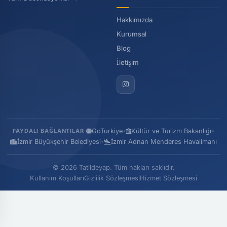
Hakkımızda
Kurumsal
Blog
İletişim
GoTurkiye
•
Kültür ve Turizm Bakanlığı
•
FAYDALI BAĞLANTILAR
İzmir Büyükşehir Belediyesi
•
İzmir Adnan Menderes Havalimanı
© 2026 Tatildeyap. Tüm hakları saklıdır.
Kullanım Koşulları
Gizlilik Sözleşmesi
Hizmet Sözleşmesi