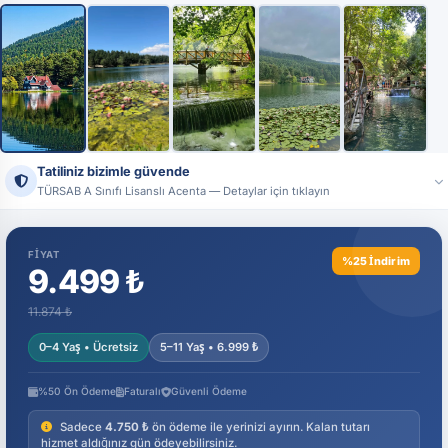
+7
Tatiliniz bizimle güvende
TÜRSAB A Sınıfı Lisanslı Acenta — Detaylar için tıklayın
Ünvan:
Tatildeyap Turizm Seyahat Acentası
Lisans No:
17444 — T.C. Kültür ve Turizm Bakanlığı, A Sınıfı
FIYAT
%25 İndirim
Resmi sistemler üzerinden acenta bilgilerimizi doğrulayabilirsiniz.
9.499 ₺
11.874 ₺
0–4 Yaş • Ücretsiz
5–11 Yaş • 6.999 ₺
%50 Ön Ödeme
Faturalı
Güvenli Ödeme
Sadece
4.750 ₺
ön ödeme ile yerinizi ayırın. Kalan tutarı
hizmet aldığınız gün ödeyebilirsiniz.