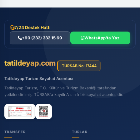
7/24 Destek Hattı
+90 (232) 332 15 69
WhatsApp'ta Yaz
tatildeyap.com
TÜRSAB No: 17444
Tatildeyap Turizm Seyahat Acentası
Tatildeyap Turizm, T.C. Kültür ve Turizm Bakanlığı tarafından
yetkilendirilmiş, TÜRSAB'a kayıtlı A sınıfı bir seyahat acentesidir.
TRANSFER
TURLAR