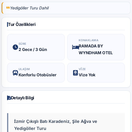
Yedigöller Turu Dahil
Tur Özellikleri
KONAKLAMA
SÜRE
RAMADA BY
2 Gece / 3 Gün
WYNDHAM OTEL
ULAŞIM
VIZE
Konforlu Otobüsler
Vize Yok
Detaylı Bilgi
İzmir Çıkışlı Batı Karadeniz, Şile Ağva ve
Yedigöller Turu