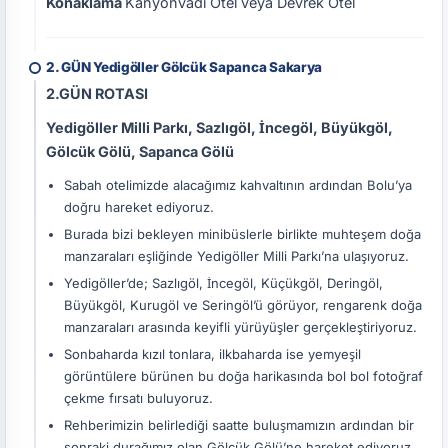
Konaklama
Kanyonvadi Otel veya Devrek Otel
2. GÜN Yedigöller Gölcük Sapanca Sakarya
2.GÜN ROTASI
Yedigöller Milli Parkı, Sazlıgöl, İncegöl, Büyükgöl,
Gölcük Gölü, Sapanca Gölü
Sabah otelimizde alacağımız kahvaltının ardından Bolu’ya
doğru hareket ediyoruz.
Burada bizi bekleyen minibüslerle birlikte muhteşem doğa
manzaraları eşliğinde Yedigöller Milli Parkı’na ulaşıyoruz.
Yedigöller’de; Sazlıgöl, İncegöl, Küçükgöl, Deringöl,
Büyükgöl, Kurugöl ve Seringöl’ü görüyor, rengarenk doğa
manzaraları arasında keyifli yürüyüşler gerçekleştiriyoruz.
Sonbaharda kızıl tonlara, ilkbaharda ise yemyeşil
görüntülere bürünen bu doğa harikasında bol bol fotoğraf
çekme fırsatı buluyoruz.
Rehberimizin belirlediği saatte buluşmamızın ardından bir
sonraki durağımız olan Gölcük Gölü’ne hareket ediyoruz.