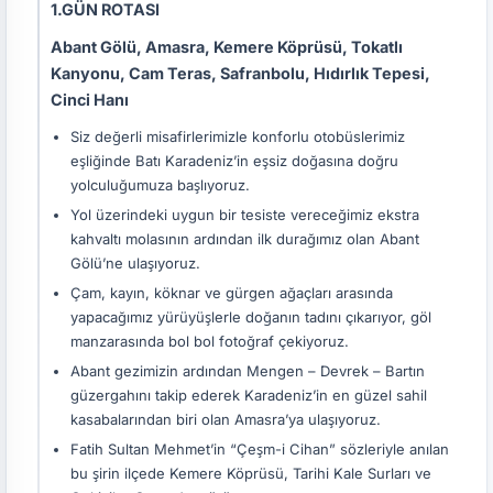
1.GÜN ROTASI
Abant Gölü, Amasra, Kemere Köprüsü, Tokatlı
Kanyonu, Cam Teras, Safranbolu, Hıdırlık Tepesi,
Cinci Hanı
Siz değerli misafirlerimizle konforlu otobüslerimiz
eşliğinde Batı Karadeniz’in eşsiz doğasına doğru
yolculuğumuza başlıyoruz.
Yol üzerindeki uygun bir tesiste vereceğimiz ekstra
kahvaltı molasının ardından ilk durağımız olan Abant
Gölü’ne ulaşıyoruz.
Çam, kayın, köknar ve gürgen ağaçları arasında
yapacağımız yürüyüşlerle doğanın tadını çıkarıyor, göl
manzarasında bol bol fotoğraf çekiyoruz.
Abant gezimizin ardından Mengen – Devrek – Bartın
güzergahını takip ederek Karadeniz’in en güzel sahil
kasabalarından biri olan Amasra’ya ulaşıyoruz.
Fatih Sultan Mehmet’in “Çeşm-i Cihan” sözleriyle anılan
bu şirin ilçede Kemere Köprüsü, Tarihi Kale Surları ve