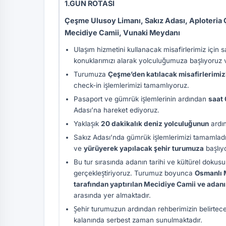
1.GÜN ROTASI
Çeşme Ulusoy Limanı, Sakız Adası, Aploteria Ça
Mecidiye Camii, Vunaki Meydanı
Ulaşım hizmetini kullanacak misafirlerimiz için s
konuklarımızı alarak yolculuğumuza başlıyoruz
Turumuza
Çeşme’den katılacak misafirlerimiz
check-in işlemlerimizi tamamlıyoruz.
Pasaport ve gümrük işlemlerinin ardından
saat 
Adası’na hareket ediyoruz.
Yaklaşık
20 dakikalık deniz yolculuğunun
ardı
Sakız Adası’nda gümrük işlemlerimizi tamamladıkt
ve
yürüyerek yapılacak şehir turumuza
başlıy
Bu tur sırasında adanın tarihi ve kültürel doku
gerçekleştiriyoruz. Turumuz boyunca
Osmanlı M
tarafından yaptırılan Mecidiye Camii ve adan
arasında yer almaktadır.
Şehir turumuzun ardından rehberimizin belirtec
kalanında serbest zaman sunulmaktadır.