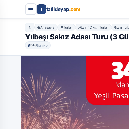
Genel Bakış
Özellikler
Detaylı Bilgi
Dahil Olanl
t
tatildeyap
.com
Anasayfa
Turlar
İzmir Çıkışlı Turlar
izmir çık
Yılbaşı Sakız Adası Turu (3 G
349
İlan No