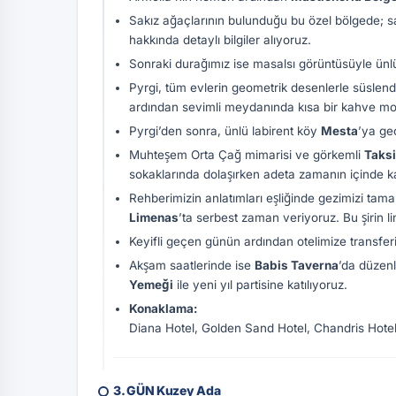
Sakız ağaçlarının bulunduğu bu özel bölgede; sa
hakkında detaylı bilgiler alıyoruz.
Sonraki durağımız ise masalsı görüntüsüyle ün
Pyrgi, tüm evlerin geometrik desenlerle süslendi
ardından sevimli meydanında kısa bir kahve mola
Pyrgi’den sonra, ünlü labirent köy
Mesta
’ya ge
Muhteşem Orta Çağ mimarisi ve görkemli
Taksi
sokaklarında dolaşırken adeta zamanın içinde k
Rehberimizin anlatımları eşliğinde gezimizi tam
Limenas
’ta serbest zaman veriyoruz. Bu şirin l
Keyifli geçen günün ardından otelimize transferi
Akşam saatlerinde ise
Babis Taverna
’da düzen
Yemeği
ile yeni yıl partisine katılıyoruz.
Konaklama:
Diana Hotel, Golden Sand Hotel, Chandris Hotel,
3. GÜN Kuzey Ada