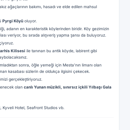
kız ağaçlarının bakımı, hasadı ve elde edilen mahsul
lü
Pyrgi Köyü
oluyor.
ği, adanın en karakteristik köylerinden biridir. Köy gezimizin
sı veriyor, bu sırada alışveriş yapma şansı da buluyoruz.
çiyoruz.
arhis Kilisesi
ile tanınan bu antik köyde, labirent gibi
aybolacaksınız.
amladıktan sonra, öğle yemeği için Mesta’nın limanı olan
iman kasabası sizlerin de oldukça ilgisini çekecek.
mizi gerçekleştiriyoruz.
lenecek olan
canlı Yunan müzikli, sınırsız içkili Yılbaşı Gala
 Kyveli Hotel, Seafront Studios vb.