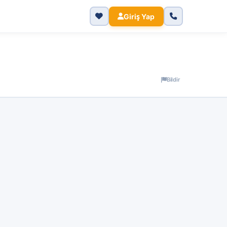
KIŞI BAŞI
Yorumlar
Konum
15.500 ₺
Giriş Yap
Bildir