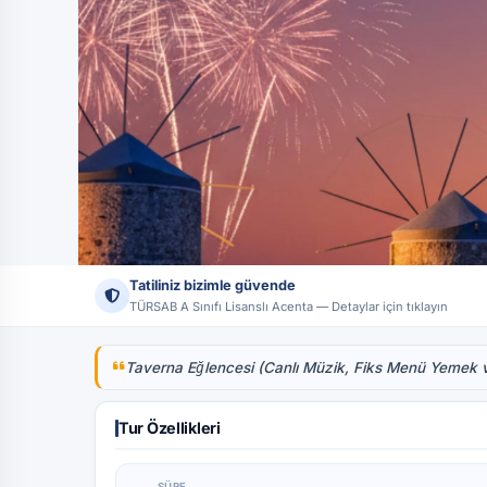
Tatiliniz bizimle güvende
Tüm Fotoğraflar (1)
TÜRSAB A Sınıfı Lisanslı Acenta — Detaylar için tıklayın
Ünvan:
Tatildeyap Turizm Seyahat Acentası
Lisans No:
17444 
Taverna Eğlencesi (Canlı Müzik, Fiks Menü Yemek ve
Tur Özellikleri
SÜRE