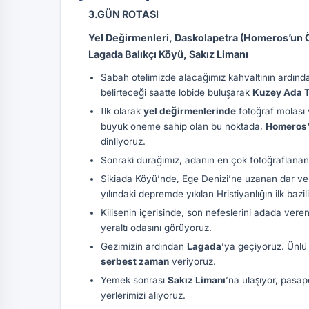
3.GÜN ROTASI
Yel Değirmenleri, Daskolapetra (Homeros’un Öğ
Lagada Balıkçı Köyü, Sakız Limanı
Sabah otelimizde alacağımız kahvaltının ardın
belirteceği saatte lobide buluşarak
Kuzey Ada 
İlk olarak
yel değirmenlerinde
fotoğraf molası
büyük öneme sahip olan bu noktada,
Homeros’
dinliyoruz.
Sonraki durağımız, adanın en çok fotoğraflanan 
Sikiada Köyü’nde, Ege Denizi’ne uzanan dar ve 
yılındaki depremde yıkılan Hristiyanlığın ilk bazili
Kilisenin içerisinde, son nefeslerini adada vere
yeraltı odasını görüyoruz.
Gezimizin ardından
Lagada
’ya geçiyoruz. Ünlü 
serbest zaman
veriyoruz.
Yemek sonrası
Sakız Limanı
’na ulaşıyor, pasap
yerlerimizi alıyoruz.