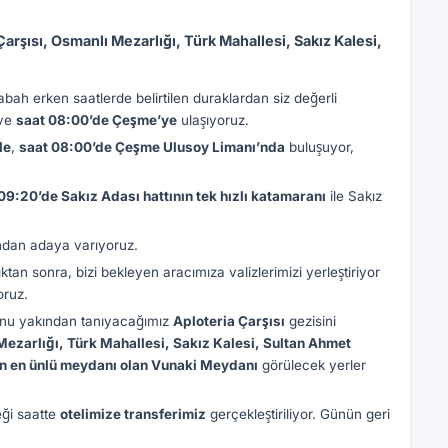
rşısı, Osmanlı Mezarlığı, Türk Mahallesi, Sakız Kalesi,
abah erken saatlerde belirtilen duraklardan siz değerli
 ve
saat 08:00’de Çeşme’ye
ulaşıyoruz.
le
,
saat 08:00’de Çeşme Ulusoy Limanı’nda
buluşuyor,
09:20’de Sakız Adası hattının tek hızlı katamaranı
ile Sakız
ndan adaya varıyoruz.
an sonra, bizi bekleyen aracımıza valizlerimizi yerleştiriyor
oruz.
sunu yakından tanıyacağımız
Aploteria Çarşısı
gezisini
ezarlığı, Türk Mahallesi, Sakız Kalesi, Sultan Ahmet
ın en ünlü meydanı olan Vunaki Meydanı
görülecek yerler
eği saatte
otelimize transferimiz
gerçekleştiriliyor. Günün geri