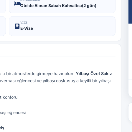
Otelde Alınan Sabah Kahvaltısı(2 gün)
VIZE
E-Vize
 dolu bir atmosferde girmeye hazır olun.
Yılbaşı Özel Sakız
ernası eğlencesi ve yılbaşı coşkusuyla keyifli bir yılbaşı
t konforu
başı eğlencesi
çiş