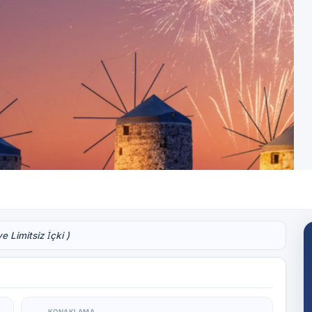
— T.C. Kültür ve Turizm Bakanlığı, A Sınıfı
Resmi sistemler üzerinden acenta bilgiler
 Limitsiz İçki )
KONAKLAMA