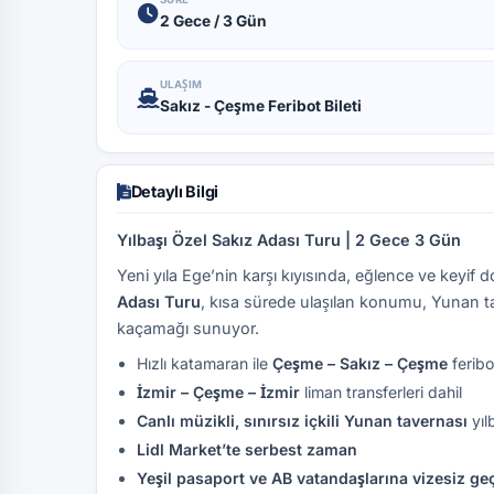
2 Gece / 3 Gün
ULAŞIM
Sakız - Çeşme Feribot Bileti
Detaylı Bilgi
Yılbaşı Özel Sakız Adası Turu | 2 Gece 3 Gün
Yeni yıla Ege’nin karşı kıyısında, eğlence ve keyif
Adası Turu
, kısa sürede ulaşılan konumu, Yunan tav
kaçamağı sunuyor.
Hızlı katamaran ile
Çeşme – Sakız – Çeşme
feribo
İzmir – Çeşme – İzmir
liman transferleri dahil
Canlı müzikli, sınırsız içkili Yunan tavernası
yıl
Lidl Market’te serbest zaman
Yeşil pasaport ve AB vatandaşlarına vizesiz ge