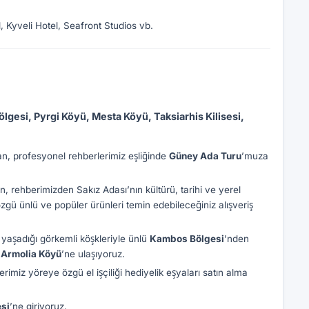
 Kyveli Hotel, Seafront Studios vb.
gesi, Pyrgi Köyü, Mesta Köyü, Taksiarhis Kilisesi,
an, profesyonel rehberlerimiz eşliğinde
Güney Ada Turu
’muza
n, rehberimizden Sakız Adası’nın kültürü, tarihi ve yerel
zgü ünlü ve popüler ürünleri temin edebileceğiniz alışveriş
yaşadığı görkemli köşkleriyle ünlü
Kambos Bölgesi
’nden
n
Armolia Köyü
’ne ulaşıyoruz.
erimiz yöreye özgü el işçiliği hediyelik eşyaları satın alma
si
’ne giriyoruz.