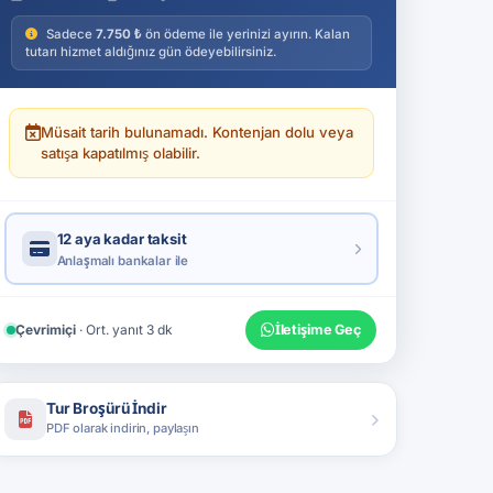
Sadece
7.750 ₺
ön ödeme ile yerinizi ayırın. Kalan
tutarı hizmet aldığınız gün ödeyebilirsiniz.
Müsait tarih bulunamadı. Kontenjan dolu veya
satışa kapatılmış olabilir.
12 aya kadar taksit
Anlaşmalı bankalar ile
Çevrimiçi
· Ort. yanıt 3 dk
İletişime Geç
Tur Broşürü İndir
PDF olarak indirin, paylaşın