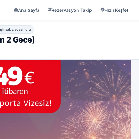
ar
Servis Saatleri
Önemli Bilgiler
İptal Şartları
Ana Sayfa
Rezervasyon Takip
Hızlı Keşfet
ışlı sakız adası turu
ün 2 Gece)