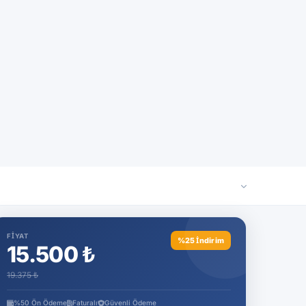
imizi doğrulayabilirsiniz.
FIYAT
%25 İndirim
15.500 ₺
19.375 ₺
%50 Ön Ödeme
Faturalı
Güvenli Ödeme