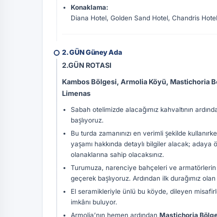
Konaklama:
Diana Hotel, Golden Sand Hotel, Chandris Hotel,
2. GÜN Güney Ada
2.GÜN ROTASI
Kambos Bölgesi, Armolia Köyü, Mastichoria Böl
Limenas
Sabah otelimizde alacağımız kahvaltının ardınd
başlıyoruz.
Bu turda zamanınızı en verimli şekilde kullanırke
yaşamı hakkında detaylı bilgiler alacak; adaya ö
olanaklarına sahip olacaksınız.
Turumuza, narenciye bahçeleri ve armatörlerin 
geçerek başlıyoruz. Ardından ilk durağımız ola
El seramikleriyle ünlü bu köyde, dileyen misafirl
imkânı buluyor.
Armolia’nın hemen ardından
Mastichoria Bölge