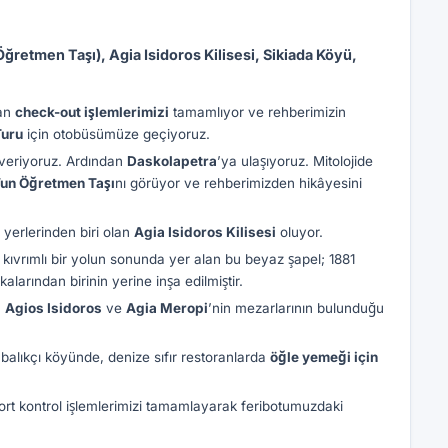
retmen Taşı), Agia Isidoros Kilisesi, Sikiada Köyü,
dan
check-out işlemlerimizi
tamamlıyor ve rehberimizin
Turu
için otobüsümüze geçiyoruz.
 veriyoruz. Ardından
Daskolapetra
’ya ulaşıyoruz. Mitolojide
un Öğretmen Taşı
nı görüyor ve rehberimizden hikâyesini
yerlerinden biri olan
Agia Isidoros Kilisesi
oluyor.
kıvrımlı bir yolun sonunda yer alan bu beyaz şapel; 1881
kalarından birinin yerine inşa edilmiştir.
n
Agios Isidoros
ve
Agia Meropi
’nin mezarlarının bulunduğu
balıkçı köyünde, denize sıfır restoranlarda
öğle yemeği için
ort kontrol işlemlerimizi tamamlayarak feribotumuzdaki