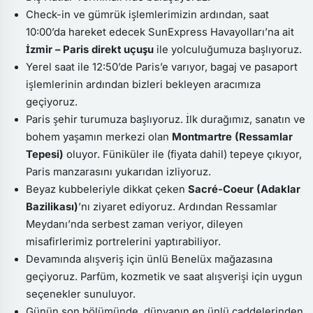
Check-in ve gümrük işlemlerimizin ardından, saat
10:00’da hareket edecek SunExpress Havayolları’na ait
İzmir – Paris direkt uçuşu
ile yolculuğumuza başlıyoruz.
Yerel saat ile 12:50’de Paris’e varıyor, bagaj ve pasaport
işlemlerinin ardından bizleri bekleyen aracımıza
geçiyoruz.
Paris şehir turumuza başlıyoruz. İlk durağımız, sanatın ve
bohem yaşamın merkezi olan
Montmartre (Ressamlar
Tepesi)
oluyor. Füniküler ile (fiyata dahil) tepeye çıkıyor,
Paris manzarasını yukarıdan izliyoruz.
Beyaz kubbeleriyle dikkat çeken
Sacré-Coeur (Adaklar
Bazilikası)
’nı ziyaret ediyoruz. Ardından Ressamlar
Meydanı’nda serbest zaman veriyor, dileyen
misafirlerimiz portrelerini yaptırabiliyor.
Devamında alışveriş için ünlü Benelüx mağazasına
geçiyoruz. Parfüm, kozmetik ve saat alışverişi için uygun
seçenekler sunuluyor.
Günün son bölümünde, dünyanın en ünlü caddelerinden