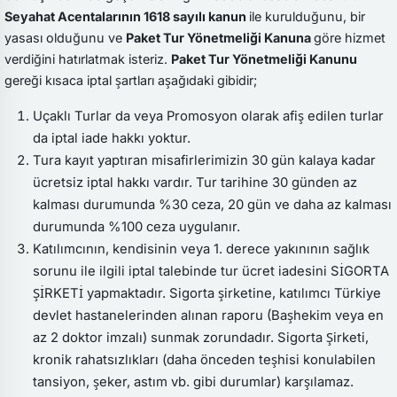
Seyahat Acentalarının 1618 sayılı kanun
ile kurulduğunu, bir
yasası olduğunu ve
Paket Tur Yönetmeliği Kanuna
göre hizmet
verdiğini hatırlatmak isteriz.
Paket Tur Yönetmeliği Kanunu
gereği kısaca iptal şartları aşağıdaki gibidir;
Uçaklı Turlar da veya Promosyon olarak afiş edilen turlar
da iptal iade hakkı yoktur.
Tura kayıt yaptıran misafirlerimizin 30 gün kalaya kadar
ücretsiz iptal hakkı vardır. Tur tarihine 30 günden az
kalması durumunda %30 ceza, 20 gün ve daha az kalması
durumunda %100 ceza uygulanır.
Katılımcının, kendisinin veya 1. derece yakınının sağlık
sorunu ile ilgili iptal talebinde tur ücret iadesini SİGORTA
ŞİRKETİ yapmaktadır. Sigorta şirketine, katılımcı Türkiye
devlet hastanelerinden alınan raporu (Başhekim veya en
az 2 doktor imzalı) sunmak zorundadır. Sigorta Şirketi,
kronik rahatsızlıkları (daha önceden teşhisi konulabilen
tansiyon, şeker, astım vb. gibi durumlar) karşılamaz.