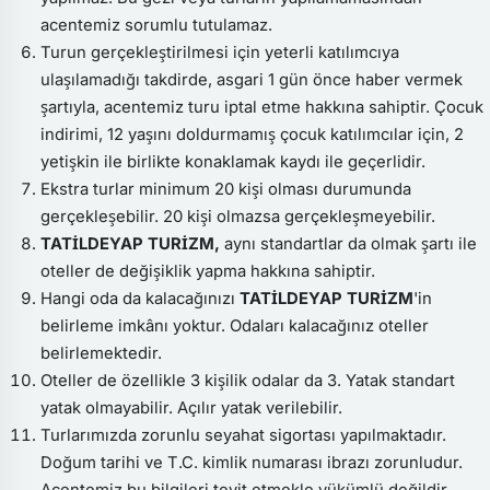
acentemiz sorumlu tutulamaz.
Turun gerçekleştirilmesi için yeterli katılımcıya
ulaşılamadığı takdirde, asgari 1 gün önce haber vermek
şartıyla, acentemiz turu iptal etme hakkına sahiptir. Çocuk
indirimi, 12 yaşını doldurmamış çocuk katılımcılar için, 2
yetişkin ile birlikte konaklamak kaydı ile geçerlidir.
Ekstra turlar minimum 20 kişi olması durumunda
gerçekleşebilir. 20 kişi olmazsa gerçekleşmeyebilir.
TATİLDEYAP TURİZM,
aynı standartlar da olmak şartı ile
oteller de değişiklik yapma hakkına sahiptir.
Hangi oda da kalacağınızı
TATİLDEYAP TURİZM
'in
belirleme imkânı yoktur. Odaları kalacağınız oteller
belirlemektedir.
Oteller de özellikle 3 kişilik odalar da 3. Yatak standart
yatak olmayabilir. Açılır yatak verilebilir.
Turlarımızda zorunlu seyahat sigortası yapılmaktadır.
Doğum tarihi ve T.C. kimlik numarası ibrazı zorunludur.
Acentemiz bu bilgileri teyit etmekle yükümlü değildir.