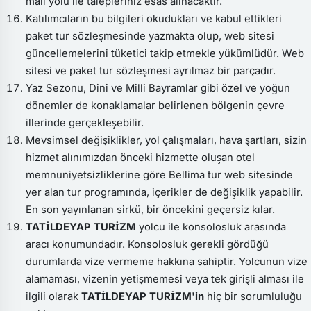
mail yolu ile talepleriniz esas alınacaktır.
Katılımcıların bu bilgileri okudukları ve kabul ettikleri
paket tur sözleşmesinde yazmakta olup, web sitesi
güncellemelerini tüketici takip etmekle yükümlüdür. Web
sitesi ve paket tur sözleşmesi ayrılmaz bir parçadır.
Yaz Sezonu, Dini ve Milli Bayramlar gibi özel ve yoğun
dönemler de konaklamalar belirlenen bölgenin çevre
illerinde gerçekleşebilir.
Mevsimsel değişiklikler, yol çalışmaları, hava şartları, sizin
hizmet alınımızdan önceki hizmette oluşan otel
memnuniyetsizliklerine göre Bellima tur web sitesinde
yer alan tur programında, içerikler de değişiklik yapabilir.
En son yayınlanan sirkü, bir öncekini geçersiz kılar.
TATİLDEYAP TURİZM
yolcu ile konsolosluk arasında
aracı konumundadır. Konsolosluk gerekli gördüğü
durumlarda vize vermeme hakkına sahiptir. Yolcunun vize
alamaması, vizenin yetişmemesi veya tek girişli alması ile
ilgili olarak
TATİLDEYAP TURİZM'in
hiç bir sorumluluğu