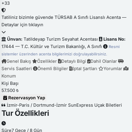
+33
Tatiliniz bizimle güvende
TÜRSAB A Sınıfı Lisanslı Acenta —
Detaylar için tıklayın
Ünvan:
Tatildeyap Turizm Seyahat Acentası
Lisans No:
17444 — T.C. Kültür ve Turizm Bakanlığı, A Sınıfı
Resmi
sistemler üzerinden acenta bilgilerimizi doğrulayabilirsiniz.
Genel Bakış
Özellikler
Detaylı Bilgi
Dahil Olanlar
Servis Saatleri
Önemli Bilgiler
İptal Şartları
Yorumlar
Konum
Kişi Başı
57.500 ₺
Rezervasyon Yap
İzmir-Paris / Dortmund-İzmir SunExpress Uçak Biletleri
Tur Özellikleri
Süre
7 Gece / 8 Gün