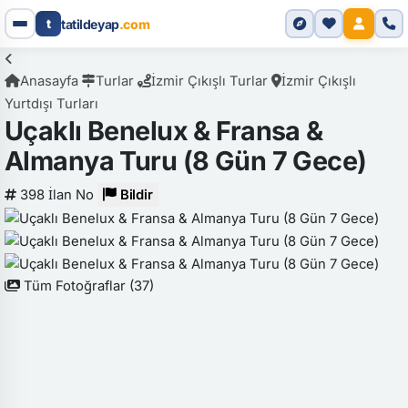
t
tatildeyap
.com
Anasayfa
Turlar
İzmir Çıkışlı Turlar
İzmir Çıkışlı
Yurtdışı Turları
Uçaklı Benelux & Fransa &
Almanya Turu (8 Gün 7 Gece)
398
İlan No
Bildir
Tüm Fotoğraflar (37)