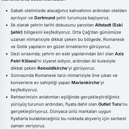
Sabah otelimizde alacağımız kahvaltının ardından otelden
ayrılıyor ve
Dortmund
şehir turumuza başlıyoruz.
İlk olarak şehrin tarihi dokusunu yansıtan
Altstadt (Eski
Şehir)
bölgesini keşfediyoruz. Orta Çağ’dan günümüze
uzanan mimarisiyle dikkat çeken bu bölgede, Romanesk
ve Gotik yapıların en güzel örneklerini görüyoruz.
Gezi sırasında; şehrin en eski yapılarından biri olan
Aziz
Petri Kilisesi
’ni ziyaret ediyor, ardından iki kulesiyle
dikkat çeken
Reinoldikirche
’yi görüyoruz.
Sonrasında Romanesk tarzı mimarisiyle öne çıkan ve
konserlere ev sahipliği yapan
Marienkirche
’yi
keşfediyoruz.
Rehberimizin anlatımları eşliğinde gerçekleştirdiğimiz
yürüyüş turunun ardından, fiyata dahil olan
Outlet Turu
’nu
gerçekleştiriyoruz. Dünyaca ünlü markaları uygun
fiyatlarla bulabileceğiniz bu noktada alışveriş için serbest
zaman veriyoruz.