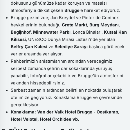
dokusunu günümüze kadar koruyan ve masalsı
atmosferiyle dikkat çeken
Brugge
’e hareket ediyoruz.
Brugge gezimizde; Jan Breydel ve Pieter de Coninck
heykellerinin bulunduğu
Grote Markt
,
Burg Meydanı
,
Begijnhof
,
Minnewater Parkı
, Lonca Binaları,
Kutsal Kan
Kilisesi
, UNESCO Dünya Mirası Listesi’nde yer alan
Belfry Çan Kulesi
ve
Belediye Sarayı
başlıca görülecek
yerler arasında yer alıyor.
Rehberimizin anlatımlarının ardından vereceğimiz
serbest zamanda şehrin dar sokaklarında yürüyüş
yapabilir, fotoğraflar çekebilir ve Brugge’ün atmosferini
yakından hissedebilirsiniz.
Serbest zamanın ardından belirtilen noktada buluşarak
otelimize geçiyoruz. Konaklama Brugge ve çevresinde
gerçekleşiyor.
Konaklama: Van der Valk Hotel Brugge - Oostkamp,
Hotel Velotel, Hotel Orchidee vb.