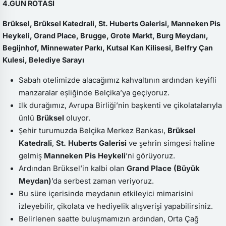
4.GÜN ROTASI
Brüksel, Brüksel Katedrali, St. Huberts Galerisi, Manneken Pis
Heykeli, Grand Place, Brugge, Grote Markt, Burg Meydanı,
Begijnhof, Minnewater Parkı, Kutsal Kan Kilisesi, Belfry Çan
Kulesi, Belediye Sarayı
Sabah otelimizde alacağımız kahvaltının ardından keyifli
manzaralar eşliğinde Belçika’ya geçiyoruz.
İlk durağımız, Avrupa Birliği’nin başkenti ve çikolatalarıyla
ünlü
Brüksel
oluyor.
Şehir turumuzda Belçika Merkez Bankası,
Brüksel
Katedrali
,
St. Huberts Galerisi
ve şehrin simgesi haline
gelmiş
Manneken Pis Heykeli
’ni görüyoruz.
Ardından Brüksel’in kalbi olan
Grand Place (Büyük
Meydan)
’da serbest zaman veriyoruz.
Bu süre içerisinde meydanın etkileyici mimarisini
izleyebilir, çikolata ve hediyelik alışverişi yapabilirsiniz.
Belirlenen saatte buluşmamızın ardından, Orta Çağ