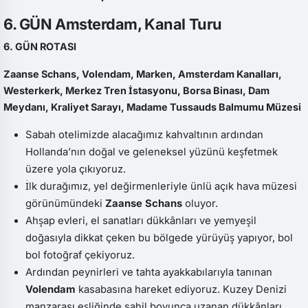
6. GÜN Amsterdam, Kanal Turu
6. GÜN ROTASI
Zaanse Schans, Volendam, Marken, Amsterdam Kanalları,
Westerkerk, Merkez Tren İstasyonu, Borsa Binası, Dam
Meydanı, Kraliyet Sarayı, Madame Tussauds Balmumu Müzesi
Sabah otelimizde alacağımız kahvaltının ardından
Hollanda’nın doğal ve geleneksel yüzünü keşfetmek
üzere yola çıkıyoruz.
İlk durağımız, yel değirmenleriyle ünlü açık hava müzesi
görünümündeki
Zaanse Schans
oluyor.
Ahşap evleri, el sanatları dükkânları ve yemyeşil
doğasıyla dikkat çeken bu bölgede yürüyüş yapıyor, bol
bol fotoğraf çekiyoruz.
Ardından peynirleri ve tahta ayakkabılarıyla tanınan
Volendam
kasabasına hareket ediyoruz. Kuzey Denizi
manzarası eşliğinde sahil boyunca uzanan dükkânları