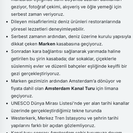
geziyor, fotoğraf çekimi, alışveriş ve öğle yemeği için
serbest zaman veriyoruz.
Dileyen misafirlerimiz deniz ürünleri restoranlarında
yöresel lezzetleri deneyimleyebilir.
Serbest zamanın ardından, deniz üzerine kurulu yapısıyla
dikkat çeken
Marken
kasabasına geçiyoruz.
Sonradan kara bağlantısı sağlanarak yarımada haline
getirilen bu şirin kasabada; dar sokaklar, çiçeklerle
süslenmiş evler ve düzenli bahçeler eşliğinde keyifli bir
gezi gerçekleştiriyoruz.
Marken gezimizin ardından Amsterdam’a dönüyor ve
fiyata dahil olan
Amsterdam Kanal Turu
için limana
geçiyoruz.
UNESCO Dünya Mirası Listesi’nde yer alan tarihi kanallar
üzerinde gerçekleştirdiğimiz tekne turunda
Westerkerk, Merkez Tren İstasyonu ve şehrin tarihi
yapılarını farklı bir açıdan gözlemliyoruz.
Kanal turu sonrası Amsterdam şehir turumuza devam