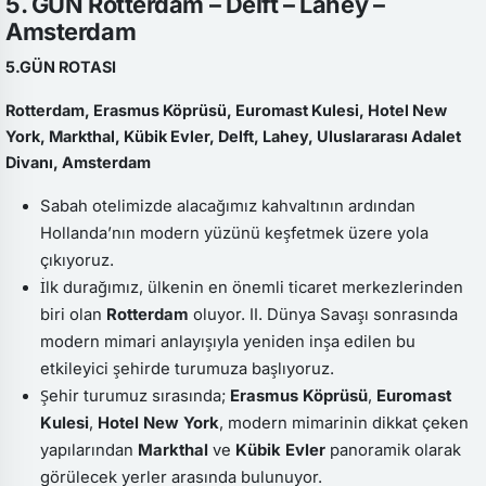
5. GÜN Rotterdam – Delft – Lahey –
Amsterdam
5.GÜN ROTASI
Rotterdam, Erasmus Köprüsü, Euromast Kulesi, Hotel New
York, Markthal, Kübik Evler, Delft, Lahey, Uluslararası Adalet
Divanı, Amsterdam
Sabah otelimizde alacağımız kahvaltının ardından
Hollanda’nın modern yüzünü keşfetmek üzere yola
çıkıyoruz.
İlk durağımız, ülkenin en önemli ticaret merkezlerinden
biri olan
Rotterdam
oluyor. II. Dünya Savaşı sonrasında
modern mimari anlayışıyla yeniden inşa edilen bu
etkileyici şehirde turumuza başlıyoruz.
Şehir turumuz sırasında;
Erasmus Köprüsü
,
Euromast
Kulesi
,
Hotel New York
, modern mimarinin dikkat çeken
yapılarından
Markthal
ve
Kübik Evler
panoramik olarak
görülecek yerler arasında bulunuyor.