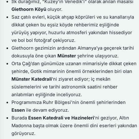
İlk durağımız, “Kuzey’in Venedik’i” olarak anılan masalsı
Giethoorn Köyü
oluyor.
Saz çatılı evleri, küçük ahşap köprüleri ve su kanallarıyla
dikkat çeken bu eşsiz köyde rehberimiz eşliğinde
yürüyüş yapıyor, huzurlu atmosferi yakından hissediyor
ve bol bol fotoğraf çekiyoruz.
Giethoorn gezimizin ardından Almanya’ya geçerek tarihi
dokusuyla öne çıkan
Münster
şehrine ulaşıyoruz.
Orta Çağ’dan günümüze uzanan mimarisiyle dikkat çeken
şehirde, Gotik mimarinin önemli örneklerinden biri olan
Münster Katedrali
’ni ziyaret ediyor; iç mekân
süslemelerini ve tarihi astronomik saatini rehber
anlatımları eşliğinde inceliyoruz.
Programımıza Ruhr Bölgesi’nin önemli şehirlerinden
Essen
ile devam ediyoruz.
Burada
Essen Katedrali ve Hazineleri
’ni geziyor, Altın
Madonna başta olmak üzere önemli dini eserleri yakından
görüyoruz.