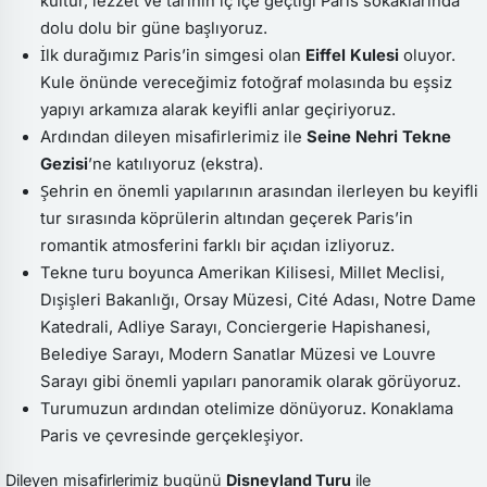
kültür, lezzet ve tarihin iç içe geçtiği Paris sokaklarında
dolu dolu bir güne başlıyoruz.
İlk durağımız Paris’in simgesi olan
Eiffel Kulesi
oluyor.
Kule önünde vereceğimiz fotoğraf molasında bu eşsiz
yapıyı arkamıza alarak keyifli anlar geçiriyoruz.
Ardından dileyen misafirlerimiz ile
Seine Nehri Tekne
Gezisi
’ne katılıyoruz (ekstra).
Şehrin en önemli yapılarının arasından ilerleyen bu keyifli
tur sırasında köprülerin altından geçerek Paris’in
romantik atmosferini farklı bir açıdan izliyoruz.
Tekne turu boyunca Amerikan Kilisesi, Millet Meclisi,
Dışişleri Bakanlığı, Orsay Müzesi, Cité Adası, Notre Dame
Katedrali, Adliye Sarayı, Conciergerie Hapishanesi,
Belediye Sarayı, Modern Sanatlar Müzesi ve Louvre
Sarayı gibi önemli yapıları panoramik olarak görüyoruz.
Turumuzun ardından otelimize dönüyoruz. Konaklama
Paris ve çevresinde gerçekleşiyor.
Dileyen misafirlerimiz bugünü
Disneyland Turu
ile