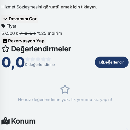
Hizmet Sözleşmesini
görüntülemek için tıklayın
.
Devamını Gör
Fiyat
57.500 ₺
71.875 ₺
%25 İndirim
Rezervasyon Yap
Değerlendirmeler
0,0
Değerlendir
0 değerlendirme
Henüz değerlendirme yok. İlk yorumu siz yapın!
Konum