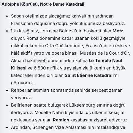
Adolphe Köprüsü, Notre Dame Katedrali
Sabah otelimizde alacağımız kahvaltının ardından
Fransa’nın doğusuna doğru yolculuğumuza başlıyoruz.
İlk durağımız, Lorraine Bölgesi’nin başkenti olan
Metz
oluyor. Roma dönemine kadar uzanan köklü geçmişiyle
dikkat çeken bu Orta Çağ kentinde; Fransa’nın en eski ve
hâlâ aktif tiyatro ve opera binası, Musées de la Cour d’Or,
Alman hâkimiyeti döneminden kalma
Le Temple Neuf
Kilisesi
ve 6.500 m²’lik vitray alanıyla ülkenin en büyük
katedrallerinden biri olan
Saint Étienne Katedrali
’ni
görüyoruz.
Rehber anlatımları sonrasında şehirde serbest zaman
veriyoruz.
Belirlenen saatte buluşarak Lüksemburg sınırına doğru
ilerliyoruz. Moselle Nehri kıyısında, üç ülkenin kesişim
noktasında yer alan
Remich
kasabasını ziyaret ediyoruz.
Ardından, Schengen Vize Anlaşması’nın imzalandığı ve