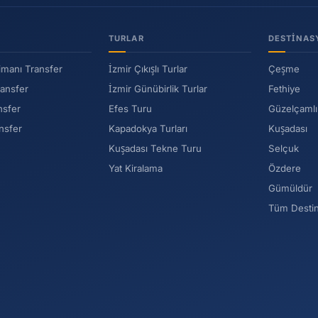
TURLAR
DESTINAS
imanı Transfer
İzmir Çıkışlı Turlar
Çeşme
ransfer
İzmir Günübirlik Turlar
Fethiye
nsfer
Efes Turu
Güzelçamlı
nsfer
Kapadokya Turları
Kuşadası
Kuşadası Tekne Turu
Selçuk
Yat Kiralama
Özdere
Gümüldür
Tüm Desti