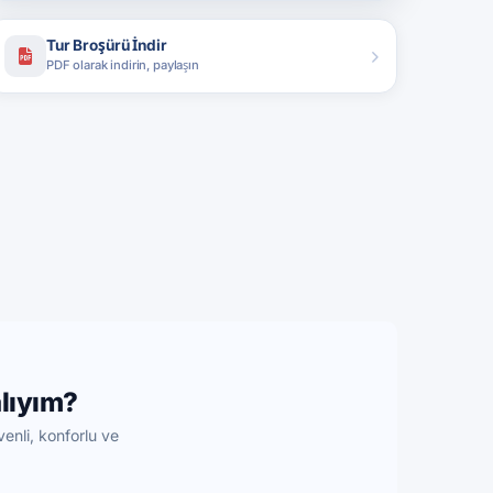
Tur Broşürü İndir
PDF olarak indirin, paylaşın
lıyım?
enli, konforlu ve