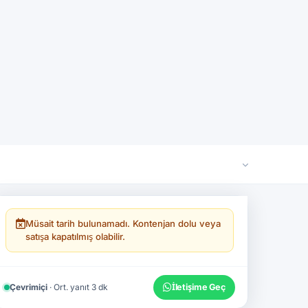
imizi doğrulayabilirsiniz.
Müsait tarih bulunamadı. Kontenjan dolu veya
satışa kapatılmış olabilir.
Çevrimiçi
· Ort. yanıt 3 dk
İletişime Geç