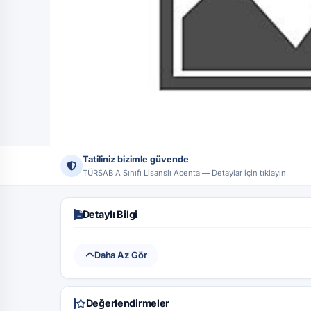
Tatiliniz bizimle güvende
Tüm Fotoğraflar (1)
TÜRSAB A Sınıfı Lisanslı Acenta — Detaylar için tıklayın
Ünvan:
Tatildeyap Turizm Seyahat Acentası
Lisans No:
17444 
Detaylı Bilgi
Daha Az Gör
Değerlendirmeler