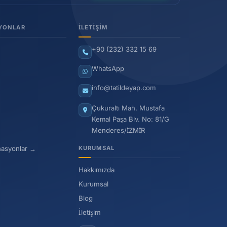
YONLAR
İLETIŞIM
+90 (232) 332 15 69
WhatsApp
info@tatildeyap.com
Çukuraltı Mah. Mustafa
Kemal Paşa Blv. No: 81/G
Menderes/İZMİR
nasyonlar →
KURUMSAL
Hakkımızda
Kurumsal
Blog
İletişim