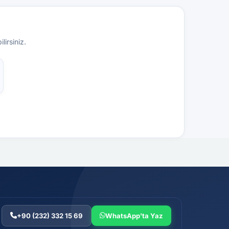
lirsiniz.
+90 (232) 332 15 69
WhatsApp'ta Yaz