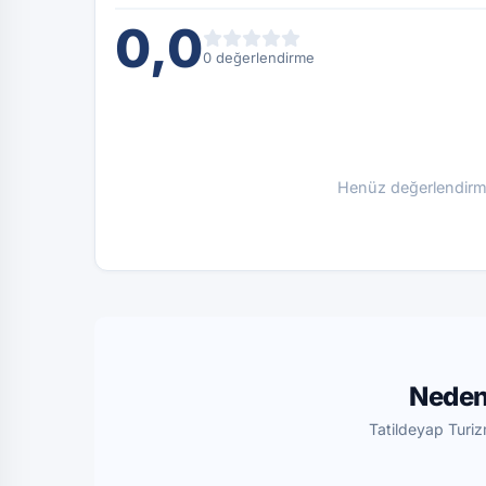
0,0
0 değerlendirme
Henüz değerlendirme
Neden
Tatildeyap Turiz