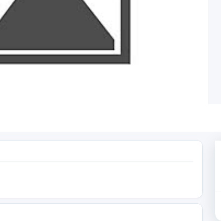
— T.C. Kültür ve Turizm Bakanlığı, A Sınıfı
Resmi sistemler üzerinden acenta bilgiler