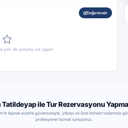
Değerlendir
 yok. İlk yorumu siz yapın!
 Tatildeyap ile Tur Rezervasyonu Yapma
m’in lisanslı acenta güvencesiyle, yılbaşı ve özel dönem turlarında güv
profesyonel hizmet sunuyoruz.