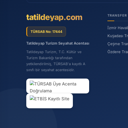
tatildeyap.com
TRANSFER
İzmir Haval
TÜRSAB No: 17444
Kuşadası T
Tatildeyap Turizm Seyahat Acentası
Çeşme Tra
Özdere Tra
Tatildeyap Turizm, T.C. Kültür ve
Turizm Bakanlığı tarafından
yetkilendirilmiş, TÜRSAB'a kayıtlı A
sınıfı bir seyahat acentesidir.