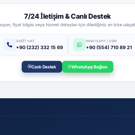
7/24 İletişim & Canlı Destek
yon, fiyat bilgisi veya hizmet detayları için dilediğiniz an bize ulaşabi
SABIT HAT
WHATSAPP / GSM
+90 (232) 332 15 69
+90 (554) 710 89 21
Canlı Destek
WhatsApp Bağlan