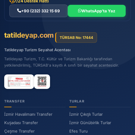
7/24 Destek Hattı
+90 (232) 332 15 69
WhatsApp'ta Yaz
tatildeyap.com
TÜRSAB No: 17444
Tatildeyap Turizm Seyahat Acentası
Tatildeyap Turizm, T.C. Kültür ve Turizm Bakanlığı tarafından
yetkilendirilmiş, TÜRSAB'a kayıtlı A sınıfı bir seyahat acentesidir.
TRANSFER
TURLAR
İzmir Havalimanı Transfer
İzmir Çıkışlı Turlar
Kuşadası Transfer
İzmir Günübirlik Turlar
Çeşme Transfer
Efes Turu