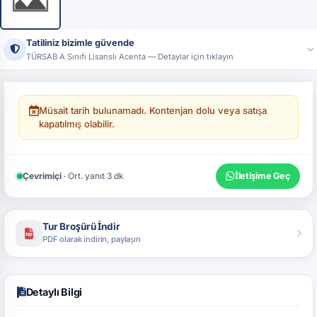
Tatiliniz bizimle güvende
TÜRSAB A Sınıfı Lisanslı Acenta — Detaylar için tıklayın
Ünvan:
Tatildeyap Turizm Seyahat Acentası
Lisans No:
17444 — T.C. Kültür ve Turizm Bakanlığı, A Sınıfı
Resmi sistemler üzerinden acenta bilgilerimizi doğrulayabilirsiniz.
Müsait tarih bulunamadı. Kontenjan dolu veya satışa
kapatılmış olabilir.
Çevrimiçi
· Ort. yanıt 3 dk
İletişime Geç
Tur Broşürü İndir
PDF olarak indirin, paylaşın
Detaylı Bilgi