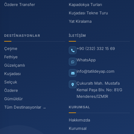
Özdere Transfer
Kapadokya Turları
Kuşadası Tekne Turu
Yat Kiralama
DESTINASYONLAR
İLETIŞIM
Çeşme
+90 (232) 332 15 69
Fethiye
WhatsApp
Güzelçamlı
info@tatildeyap.com
Kuşadası
Selçuk
Çukuraltı Mah. Mustafa
Kemal Paşa Blv. No: 81/G
Özdere
Menderes/İZMİR
Gümüldür
Tüm Destinasyonlar →
KURUMSAL
Hakkımızda
Kurumsal