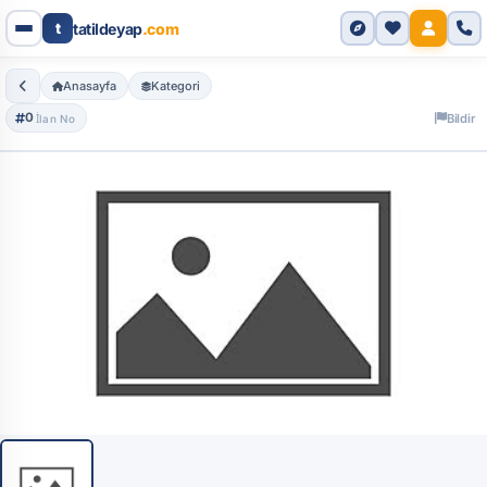
Genel Bakış
Detaylı Bilgi
Yorumlar
t
tatildeyap
.com
Anasayfa
Kategori
0
Bildir
İlan No
Tüm Fotoğraflar (1)