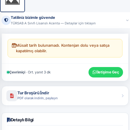
Tatiliniz bizimle güvende
TÜRSAB A Sınıfı Lisanslı Acenta — Detaylar için tıklayın
Ünvan:
Tatildeyap Turizm Seyahat Acentası
Lisans No:
17444 — T.C. Kültür ve Turizm Bakanlığı, A Sınıfı
Resmi sistemler üzerinden acenta bilgilerimizi doğrulayabilirsiniz.
Müsait tarih bulunamadı. Kontenjan dolu veya satışa
kapatılmış olabilir.
Çevrimiçi
· Ort. yanıt 3 dk
İletişime Geç
Tur Broşürü İndir
PDF olarak indirin, paylaşın
Detaylı Bilgi