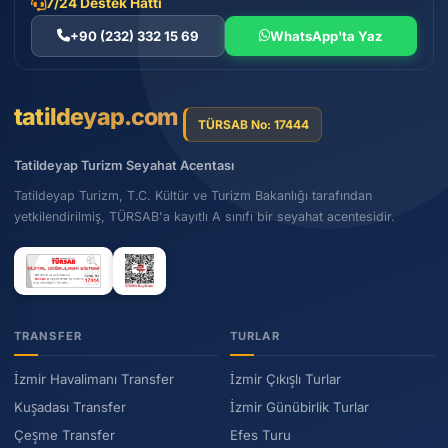
7/24 Destek Hattı
+90 (232) 332 15 69
WhatsApp'ta Yaz
tatildeyap.com
TÜRSAB No: 17444
Tatildeyap Turizm Seyahat Acentası
Tatildeyap Turizm, T.C. Kültür ve Turizm Bakanlığı tarafından
yetkilendirilmiş, TÜRSAB'a kayıtlı A sınıfı bir seyahat acentesidir.
TRANSFER
TURLAR
İzmir Havalimanı Transfer
İzmir Çıkışlı Turlar
Kuşadası Transfer
İzmir Günübirlik Turlar
Çeşme Transfer
Efes Turu