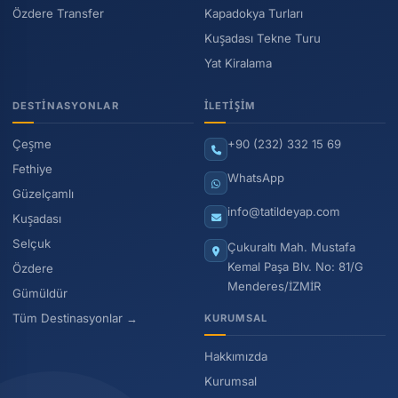
Özdere Transfer
Kapadokya Turları
Kuşadası Tekne Turu
Yat Kiralama
DESTINASYONLAR
İLETIŞIM
Çeşme
+90 (232) 332 15 69
Fethiye
WhatsApp
Güzelçamlı
info@tatildeyap.com
Kuşadası
Selçuk
Çukuraltı Mah. Mustafa
Kemal Paşa Blv. No: 81/G
Özdere
Menderes/İZMİR
Gümüldür
Tüm Destinasyonlar →
KURUMSAL
Hakkımızda
Kurumsal