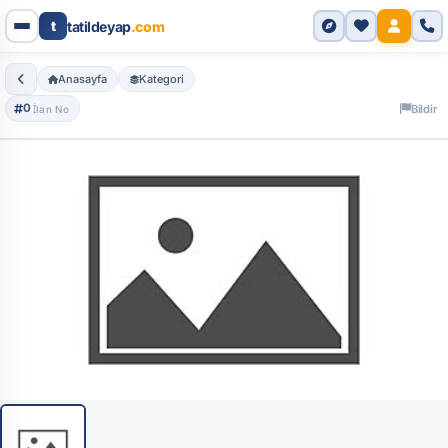
Genel Bakış
Detaylı Bilgi
Yorumlar
t
tatildeyap
.com
Anasayfa
Kategori
0
Bildir
İlan No
Tüm Fotoğraflar (1)