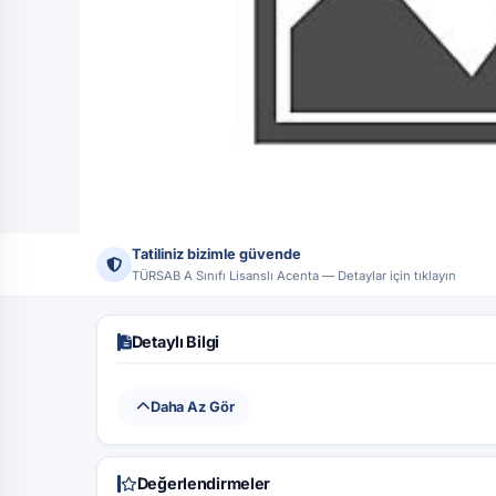
Tatiliniz bizimle güvende
Tüm Fotoğraflar (1)
TÜRSAB A Sınıfı Lisanslı Acenta — Detaylar için tıklayın
Ünvan:
Tatildeyap Turizm Seyahat Acentası
Lisans No:
17444 
Detaylı Bilgi
Daha Az Gör
Değerlendirmeler