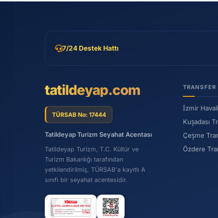
7/24 Destek Hattı
tatildeyap.com
TRANSFER
İzmir Haval
TÜRSAB No: 17444
Kuşadası T
Tatildeyap Turizm Seyahat Acentası
Çeşme Tra
Özdere Tra
Tatildeyap Turizm, T.C. Kültür ve
Turizm Bakanlığı tarafından
yetkilendirilmiş, TÜRSAB'a kayıtlı A
sınıfı bir seyahat acentesidir.