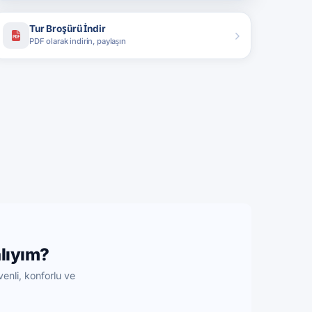
Tur Broşürü İndir
PDF olarak indirin, paylaşın
lıyım?
enli, konforlu ve