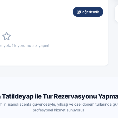
Değerlendir
 yok. İlk yorumu siz yapın!
 Tatildeyap ile Tur Rezervasyonu Yapma
m’in lisanslı acenta güvencesiyle, yılbaşı ve özel dönem turlarında güv
profesyonel hizmet sunuyoruz.