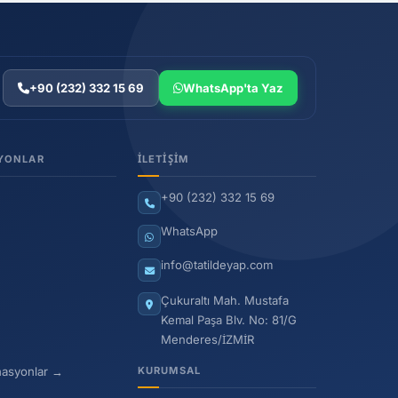
+90 (232) 332 15 69
WhatsApp'ta Yaz
YONLAR
İLETIŞIM
+90 (232) 332 15 69
WhatsApp
info@tatildeyap.com
Çukuraltı Mah. Mustafa
Kemal Paşa Blv. No: 81/G
Menderes/İZMİR
nasyonlar →
KURUMSAL