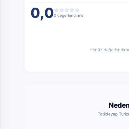
0,0
0 değerlendirme
Henüz değerlendirme
Neden
Tatildeyap Turiz