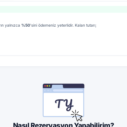
rın yalnızca
%50
'sini ödemeniz yeterlidir. Kalan tutarı;
Nasıl Rezervasyon Yapabilirim?