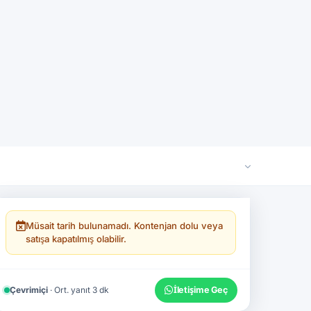
imizi doğrulayabilirsiniz.
Müsait tarih bulunamadı. Kontenjan dolu veya
satışa kapatılmış olabilir.
Çevrimiçi
· Ort. yanıt 3 dk
İletişime Geç