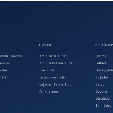
TURLAR
DESTINAS
imanı Transfer
İzmir Çıkışlı Turlar
Çeşme
ransfer
İzmir Günübirlik Turlar
Fethiye
nsfer
Efes Turu
Güzelçamlı
nsfer
Kapadokya Turları
Kuşadası
Kuşadası Tekne Turu
Selçuk
Yat Kiralama
Özdere
Gümüldür
Tüm Desti