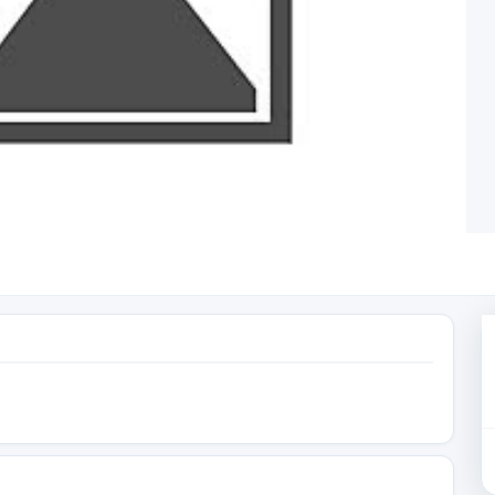
— T.C. Kültür ve Turizm Bakanlığı, A Sınıfı
Resmi sistemler üzerinden acenta bilgiler