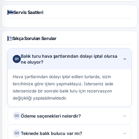
Servis Saatleri
Sıkça Sorulan Sorular
Balık turu hava şartlarından dolayı iptal olursa
01
ne oluyor?
Hava şartlarından dolayı iptal edilen turlarda, sizin
tercihinize göre işlem yapmaktayız. İsterseniz iade
istersenizde bir sonraki balık turu için rezervasyon
değişikliği yapılabilmektedir.
Ödeme seçenekleri nelerdir?
02
Rezervasyon onayı için minimum %50 ödeme yapmanız
Teknede balık bulucu var mı?
03
gerekmektedir. Ödemenizi ister şirket hesabına havale