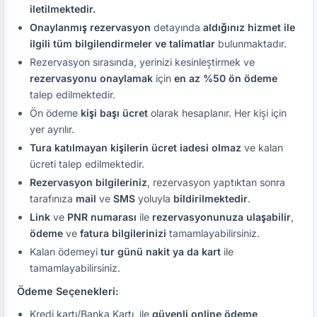
iletilmektedir.
Onaylanmış rezervasyon
detayında
aldığınız hizmet ile
ilgili tüm bilgilendirmeler ve talimatlar
bulunmaktadır.
Rezervasyon sırasında, yerinizi kesinleştirmek ve
rezervasyonu onaylamak
için
en az %50 ön ödeme
talep edilmektedir.
Ön ödeme
kişi başı ücret
olarak hesaplanır. Her kişi için
yer ayrılır.
Tura katılmayan kişilerin ücret iadesi olmaz
ve kalan
ücreti talep edilmektedir.
Rezervasyon bilgileriniz
, rezervasyon yaptıktan sonra
tarafınıza
mail
ve
SMS
yoluyla
bildirilmektedir
.
Link
ve
PNR numarası
ile
rezervasyonunuza ulaşabilir
,
ödeme
ve
fatura bilgilerinizi
tamamlayabilirsiniz.
Kalan ödemeyi
tur günü nakit ya da kart
ile
tamamlayabilirsiniz.
Ödeme Seçenekleri:
Kredi kartı/Banka Kartı ile
güvenli online ödeme