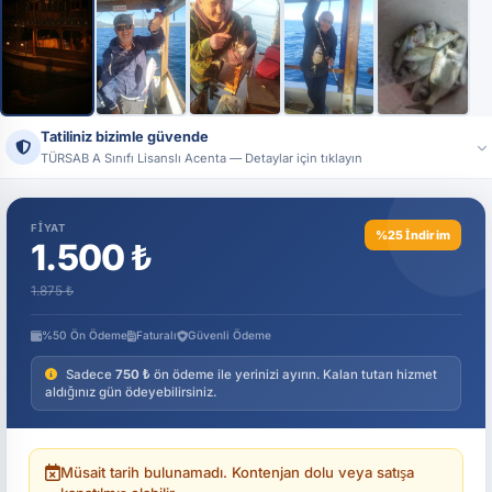
+7
Tatiliniz bizimle güvende
TÜRSAB A Sınıfı Lisanslı Acenta — Detaylar için tıklayın
Ünvan:
Tatildeyap Turizm Seyahat Acentası
Lisans No:
17444 — T.C. Kültür ve Turizm Bakanlığı, A Sınıfı
FIYAT
%25 İndirim
Resmi sistemler üzerinden acenta bilgilerimizi doğrulayabilirsiniz.
1.500 ₺
1.875 ₺
%50 Ön Ödeme
Faturalı
Güvenli Ödeme
Sadece
750 ₺
ön ödeme ile yerinizi ayırın. Kalan tutarı hizmet
aldığınız gün ödeyebilirsiniz.
Müsait tarih bulunamadı. Kontenjan dolu veya satışa