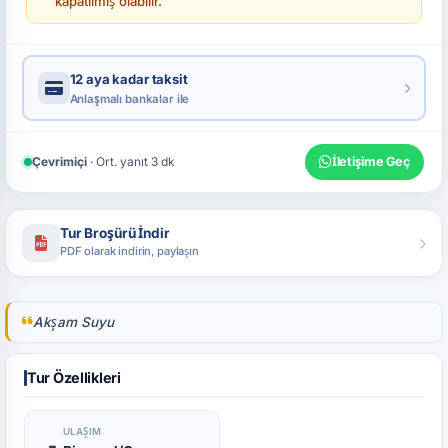
kapatılmış olabilir.
12 aya kadar taksit
Anlaşmalı bankalar ile
Çevrimiçi
· Ort. yanıt 3 dk
İletişime Geç
Tur Broşürü İndir
PDF olarak indirin, paylaşın
Akşam Suyu
Tur Özellikleri
ULAŞIM