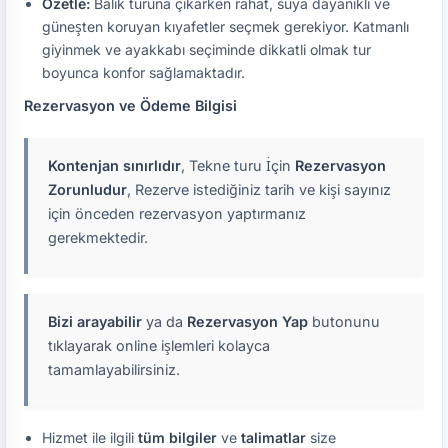
Özetle:
Balık turuna çıkarken rahat, suya dayanıklı ve
güneşten koruyan kıyafetler seçmek gerekiyor. Katmanlı
giyinmek ve ayakkabı seçiminde dikkatli olmak tur
boyunca konfor sağlamaktadır.
Rezervasyon ve Ödeme Bilgisi
Kontenjan sınırlıdır
, Tekne turu İçin
Rezervasyon
Zorunludur
, Rezerve istediğiniz tarih ve kişi sayınız
için önceden rezervasyon yaptırmanız
gerekmektedir.
Bizi arayabilir
ya da
Rezervasyon Yap
butonunu
tıklayarak online işlemleri kolayca
tamamlayabilirsiniz.
Hizmet ile ilgili
tüm bilgiler
ve
talimatlar
size