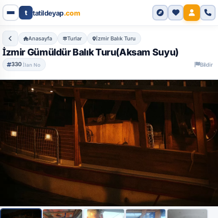
Genel Bakış
Özellikler
Detaylı Bilgi
Dahil Olanlar
S
t
tatildeyap
.com
Anasayfa
Turlar
İzmir Balık Turu
İzmir Gümüldür Balık Turu(Aksam Suyu)
330
Bildir
İlan No