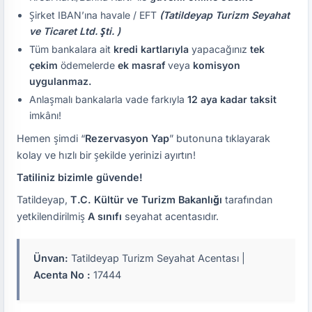
Şirket IBAN’ına havale / EFT
(Tatildeyap Turizm Seyahat
ve Ticaret Ltd. Şti. )
Tüm bankalara ait
kredi kartlarıyla
yapacağınız
tek
çekim
ödemelerde
ek masraf
veya
komisyon
uygulanmaz.
Anlaşmalı bankalarla vade farkıyla
12 aya kadar taksit
imkânı!
Hemen şimdi “
Rezervasyon Yap
” butonuna tıklayarak
kolay ve hızlı bir şekilde yerinizi ayırtın!
Tatiliniz bizimle güvende!
Tatildeyap,
T.C. Kültür ve Turizm Bakanlığı
tarafından
yetkilendirilmiş
A sınıfı
seyahat acentasıdır.
Ünvan:
Tatildeyap Turizm Seyahat Acentası |
Acenta No :
17444