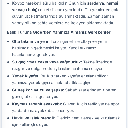
Kolyoz hareketli sürü balığıdır. Onun için
sardalya, hamsi
ve çaça balığı
en etkili canlı yemlerdir. Dip yeminden çok
suyun üst katmanlarında avlanmaktadır. Zaman zaman
yapay silikon sahte yemlere de kolayca aldanmaktadır.
Balık Turuna Giderken Yanınıza Almanız Gerekenler
Olta takımı ve yem:
Turlar genellikle oltayı ve yemi
katılımcının getirmesini istiyor. Kendi takımınızı
hazırlamanız gerekiyor.
Su geçirmez ceket veya yağmurluk:
Tekne üzerinde
rüzgâr ve dalga nedeniyle ıslanma ihtimali oluyor.
Yedek kıyafet:
Balık tutarken kıyafetler ıslanabiliyor,
yanınıza yedek giysi almak rahatlık sağlıyor.
Güneş koruyucu ve şapka:
Sabah saatlerinden itibaren
güneş etkisini gösteriyor.
Kaymaz tabanlı ayakkabı:
Güvenlik için terlik yerine spor
ya da deniz ayakkabısı öneriliyor.
Havlu ve ıslak mendil:
Ellerinizi temizlemek ve kurulamak
için kullanışlı oluyor.