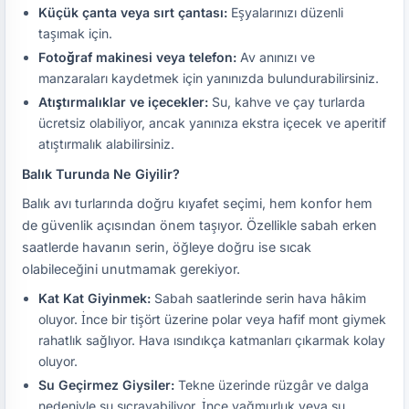
Küçük çanta veya sırt çantası:
Eşyalarınızı düzenli
taşımak için.
Fotoğraf makinesi veya telefon:
Av anınızı ve
manzaraları kaydetmek için yanınızda bulundurabilirsiniz.
Atıştırmalıklar ve içecekler:
Su, kahve ve çay turlarda
ücretsiz olabiliyor, ancak yanınıza ekstra içecek ve aperitif
atıştırmalık alabilirsiniz.
Balık Turunda Ne Giyilir?
Balık avı turlarında doğru kıyafet seçimi, hem konfor hem
de güvenlik açısından önem taşıyor. Özellikle sabah erken
saatlerde havanın serin, öğleye doğru ise sıcak
olabileceğini unutmamak gerekiyor.
Kat Kat Giyinmek:
Sabah saatlerinde serin hava hâkim
oluyor. İnce bir tişört üzerine polar veya hafif mont giymek
rahatlık sağlıyor. Hava ısındıkça katmanları çıkarmak kolay
oluyor.
Su Geçirmez Giysiler:
Tekne üzerinde rüzgâr ve dalga
nedeniyle su sıçrayabiliyor. İnce yağmurluk veya su