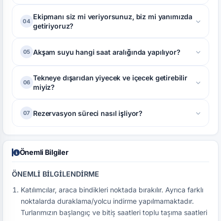
olarak istersenizde kredi/banka kartı ile online ödeme
Teknemizde balık bulucu mevcuttur. Balık yoğunluklarını
Ekipmanı siz mi veriyorsunuz, biz mi yanımızda
04
yapabilirsiniz.
getiriyoruz?
ve meraları bu şekilde takip etmekteyiz.
Olta, yem ve diğer balık avı ekipmanları misafirler
Akşam suyu hangi saat aralığında yapılıyor?
05
tarafından getirilir.
Akşam:17.00-23.00 arasında yapılmaktadır.
Tekneye dışarıdan yiyecek ve içecek getirebilir
06
miyiz?
Evet. Dışarıdan tercihinize göre yiyecek ve içecek
Rezervasyon süreci nasıl işliyor?
07
getirebilirsiniz.
Tatildeyap üzerinden rezervasyonunuzu tamamladıktan
sonra rezervasyon sistemi üzerinden kapora ya da
Önemli Bilgiler
tamamı ödendikten sonra rezervasyonunuz
onaylanmaktadır. Ardından size tekne adı, kaptan iletişim
ÖNEMLİ BİLGİLENDİRME
ve konum bilgileri paylaşılmaktadır.
Katılımcılar, araca bindikleri noktada bırakılır. Ayrıca farklı
noktalarda duraklama/yolcu indirme yapılmamaktadır.
Turlarımızın başlangıç ve bitiş saatleri toplu taşıma saatleri