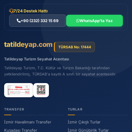
7/24 Destek Hattı
+90 (232) 332 15 69
WhatsApp'ta Yaz
tatildeyap.com
TÜRSAB No: 17444
Tatildeyap Turizm Seyahat Acentası
Tatildeyap Turizm, T.C. Kültür ve Turizm Bakanlığı tarafından
yetkilendirilmiş, TÜRSAB'a kayıtlı A sınıfı bir seyahat acentesidir.
TRANSFER
TURLAR
İzmir Havalimanı Transfer
İzmir Çıkışlı Turlar
Kuşadası Transfer
İzmir Günübirlik Turlar