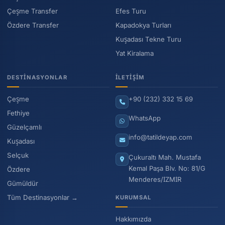
Çeşme Transfer
Efes Turu
Özdere Transfer
Kapadokya Turları
Kuşadası Tekne Turu
Yat Kiralama
DESTINASYONLAR
İLETIŞIM
Çeşme
+90 (232) 332 15 69
Fethiye
WhatsApp
Güzelçamlı
info@tatildeyap.com
Kuşadası
Selçuk
Çukuraltı Mah. Mustafa
Kemal Paşa Blv. No: 81/G
Özdere
Menderes/İZMİR
Gümüldür
Tüm Destinasyonlar →
KURUMSAL
Hakkımızda