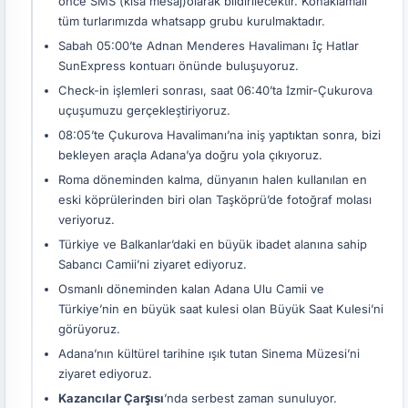
önce SMS (kısa mesaj)olarak bildirilecektir. Konaklamalı
tüm turlarımızda whatsapp grubu kurulmaktadır.
Sabah 05:00’te Adnan Menderes Havalimanı İç Hatlar
SunExpress kontuarı önünde buluşuyoruz.
Check-in işlemleri sonrası, saat 06:40’ta İzmir-Çukurova
uçuşumuzu gerçekleştiriyoruz.
08:05’te Çukurova Havalimanı’na iniş yaptıktan sonra, bizi
bekleyen araçla Adana’ya doğru yola çıkıyoruz.
Roma döneminden kalma, dünyanın halen kullanılan en
eski köprülerinden biri olan Taşköprü’de fotoğraf molası
veriyoruz.
Türkiye ve Balkanlar’daki en büyük ibadet alanına sahip
Sabancı Camii’ni ziyaret ediyoruz.
Osmanlı döneminden kalan Adana Ulu Camii ve
Türkiye’nin en büyük saat kulesi olan Büyük Saat Kulesi’ni
görüyoruz.
Adana’nın kültürel tarihine ışık tutan Sinema Müzesi’ni
ziyaret ediyoruz.
Kazancılar Çarşısı
’nda serbest zaman sunuluyor.