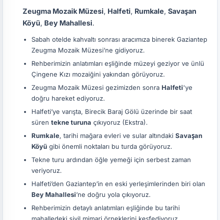
Zeugma Mozaik Müzesi
,
Halfeti
,
Rumkale
,
Savaşan
Köyü
,
Bey Mahallesi
.
Sabah otelde kahvaltı sonrası aracımıza binerek Gaziantep
Zeugma Mozaik Müzesi’ne gidiyoruz.
Rehberimizin anlatımları eşliğinde müzeyi geziyor ve ünlü
Çingene Kızı mozaiğini yakından görüyoruz.
Zeugma Mozaik Müzesi gezimizden sonra
Halfeti
'ye
doğru hareket ediyoruz.
Halfeti’ye varışta, Birecik Baraj Gölü üzerinde bir saat
süren
tekne turuna
çıkıyoruz (Ekstra).
Rumkale
, tarihi mağara evleri ve sular altındaki
Savaşan
Köyü
gibi önemli noktaları bu turda görüyoruz.
Tekne turu ardından öğle yemeği için serbest zaman
veriyoruz.
Halfeti’den Gaziantep’in en eski yerleşimlerinden biri olan
Bey Mahallesi
’ne doğru yola çıkıyoruz.
Rehberimizin detaylı anlatımları eşliğinde bu tarihi
mahalledeki sivil mimari örneklerini keşfediyoruz.