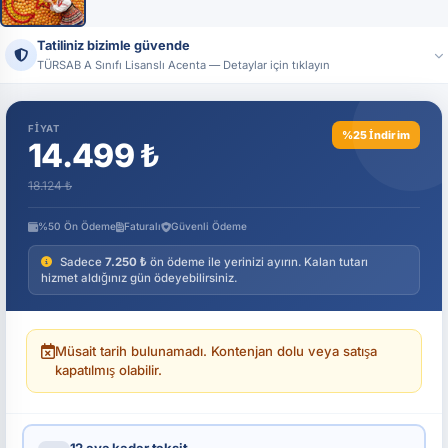
Tüm Fotoğraflar (1)
Tatiliniz bizimle güvende
TÜRSAB A Sınıfı Lisanslı Acenta — Detaylar için tıklayın
Ünvan:
Tatildeyap Turizm Seyahat Acentası
Lisans No:
17444 — T.C. Kültür ve Turizm Bakanlığı, A Sınıfı
FIYAT
%25 İndirim
Resmi sistemler üzerinden acenta bilgilerimizi doğrulayabilirsiniz.
14.499 ₺
18.124 ₺
%50 Ön Ödeme
Faturalı
Güvenli Ödeme
Sadece
7.250 ₺
ön ödeme ile yerinizi ayırın. Kalan tutarı
hizmet aldığınız gün ödeyebilirsiniz.
Müsait tarih bulunamadı. Kontenjan dolu veya satışa
kapatılmış olabilir.
12 aya kadar taksit