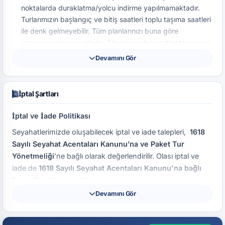
noktalarda duraklatma/yolcu indirme yapılmamaktadır.
Turlarımızın başlangıç ​​ve bitiş saatleri toplu taşıma saatleri
ile denk gelmeyebilir. Tüm planlarınızı buna göre
yapmanızı tavsiye ederiz. Sitede yazılan saatler tamamen
bilgilendirme amaçlı olup kesin buluşma saati ve noktası,
Devamını Gör
rehber bilgisi turdan önce SMS veya Whatsapp ile
tarafınıza gönderilir. Turdan önce bu bilgiye ulaşmadan
önce ofisimizle iletişime geçin.
İptal Şartları
Turlarda, hava, yol ve olağanüstü işlemlerin
değiştirilmesinde değişiklik yapma hakkı, acentemizde
İptal ve İade Politikası
saklıdır.
Seyahatlerimizde oluşabilecek iptal ve iade talepleri,
1618
Tur sırasında unutulan/kaybolan/çalınan nakliye acentemiz
Sayılı Seyahat Acentaları Kanunu’na ve Paket Tur
kesinlikle sorumlu değildir.
Yönetmeliği
’ne bağlı olarak değerlendirilir. Olası iptal ve
Turlarımızda araçlardaki kişilere göre tedarik edilmektedir.
iade de
1618 Sayılı Seyahat Acentaları Kanunu'na bağlı
Gelecek olan aracın araçlarıya ilişkin bilgilendirme
Paket Tur Yönetmeliği
'ne bağlı olarak hazırlanmış olan
yapılmaz.
Hizmet Sözleşmesi
'nde geçerli olan ilgili maddeler esas
Devamını Gör
Yerel otoriteler tarafından gezilmesine/gidilmesine
alınacaktır.
Seyahat Acentalarının 1618 sayılı kanun
ile
herhangi bir nedenle izin verilmeyen gezi veya turlar
kurulduğunu, bir yasası olduğunu ve
Paket Tur
yapılmaz. Bu gezi veya turların yapılanmasından