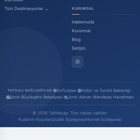
Tüm Destinasyonlar →
KURUMSAL
Hakkımızda
Kurumsal
Blog
İletişim
GoTurkiye
•
Kültür ve Turizm Bakanlığı
•
FAYDALI BAĞLANTILAR
İzmir Büyükşehir Belediyesi
•
İzmir Adnan Menderes Havalimanı
© 2026 Tatildeyap. Tüm hakları saklıdır.
Kullanım Koşulları
Gizlilik Sözleşmesi
Hizmet Sözleşmesi