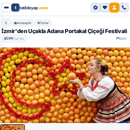
Genel Bakış
Özellikler
Detaylı Bilgi
Dahil Olanlar
Ö
t
tatildeyap
.com
Anasayfa
Turlar
İzmir'den Uçakla Adana Portakal Çiçeği Festivali
246
Bildir
İlan No