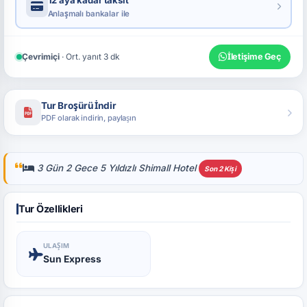
Anlaşmalı bankalar ile
Çevrimiçi
· Ort. yanıt 3 dk
İletişime Geç
Tur Broşürü İndir
PDF olarak indirin, paylaşın
3 Gün 2 Gece 5 Yıldızlı Shimall Hotel
Son 2 Kişi
Tur Özellikleri
ULAŞIM
Sun Express