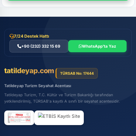
7/24 Destek Hattı
+90 (232) 332 15 69
WhatsApp'ta Yaz
tatildeyap.com
TÜRSAB No: 17444
Tatildeyap Turizm Seyahat Acentası
Tatildeyap Turizm, T.C. Kültür ve Turizm Bakanlığı tarafından
yetkilendirilmiş, TÜRSAB'a kayıtlı A sınıfı bir seyahat acentesidir.