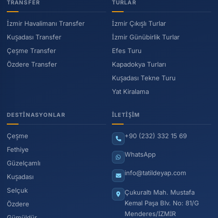
TRANSFER
TURLAR
İzmir Havalimanı Transfer
İzmir Çıkışlı Turlar
Kuşadası Transfer
İzmir Günübirlik Turlar
Çeşme Transfer
Efes Turu
Özdere Transfer
Kapadokya Turları
Kuşadası Tekne Turu
Yat Kiralama
DESTINASYONLAR
İLETIŞIM
Çeşme
+90 (232) 332 15 69
Fethiye
WhatsApp
Güzelçamlı
info@tatildeyap.com
Kuşadası
Selçuk
Çukuraltı Mah. Mustafa
Kemal Paşa Blv. No: 81/G
Özdere
Menderes/İZMİR
Gümüldür