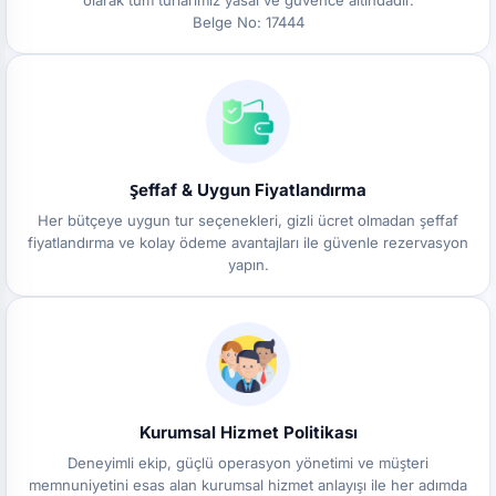
olarak tüm turlarımız yasal ve güvence altındadır.
Katılımcıların bu bilgilerini okudukları ve kabul ettikleri
Belge No: 17444
paket tur yönetmeliğince sözleşme hizmetinde yazıp
yazıp, web sitesi güncellemelerini takip etmekle kalmayın.
Web sitesi ve paketteki tur parçacıkları bir parçadır.
Şeffaf & Uygun Fiyatlandırma
Her bütçeye uygun tur seçenekleri, gizli ücret olmadan şeffaf
fiyatlandırma ve kolay ödeme avantajları ile güvenle rezervasyon
yapın.
Kurumsal Hizmet Politikası
Deneyimli ekip, güçlü operasyon yönetimi ve müşteri
memnuniyetini esas alan kurumsal hizmet anlayışı ile her adımda