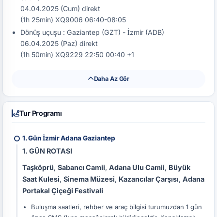
04.04.2025 (Cum) direkt
(1h 25min) XQ9006 06:40-08:05
Dönüş uçuşu : Gaziantep (GZT) - İzmir (ADB)
06.04.2025 (Paz) direkt
(1h 50min) XQ9229 22:50 00:40 +1
Daha Az Gör
Tur Programı
1. Gün İzmir Adana Gaziantep
1. GÜN ROTASI
Taşköprü
,
Sabancı Camii
,
Adana Ulu Camii
,
Büyük
Saat Kulesi
,
Sinema Müzesi
,
Kazancılar Çarşısı
,
Adana
Portakal Çiçeği Festivali
Buluşma saatleri, rehber ve araç bilgisi turumuzdan 1 gün